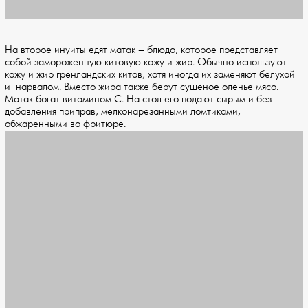
На второе инуиты едят матак – блюдо, которое представляет
собой замороженную китовую кожу и жир. Обычно используют
кожу и жир гренландских китов, хотя иногда их заменяют белухой
и нарвалом. Вместо жира также берут сушеное оленье мясо.
Матак богат витамином C. На стол его подают сырым и без
добавления приправ, мелконарезанными ломтиками,
обжаренными во фритюре.