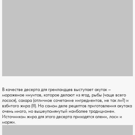
В качестве десерта для гренландцев выступает акутак –
мороженое инуитов, которое делают из ягод, рыбы (чаще всего
лосося), сахара (отличное сочетание ингредиентов, не так ли?) и
взбитого жира (!!!). На самом деле рецептов приготовления акутака
очень много, но вышеупомянутый наиболее традиционен.
Источником жира для этого десерта приходятся олени, лоси и
моржи.