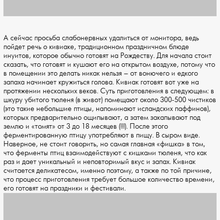
А сейчас просьба слабонервных удалиться от монитора, ведь
пойдет речь о кивиаке, традиционном праздничном блюде
инуитов, которое обычно готовят на Рождеству. Для начала стоит
сказать, что готовят и кушают его на открытом воздухе, потому что
в помещении это делать никак нельзя – от вонючего и едкого
запаха начинает кружиться голова. Кивиак готовят вот уже на
протяжении нескольких веков. Суть приготовления в следующем: в
шкуру убитого тюленя (в живот) помещают около 300-500 чистиков
(это такие небольшие птицы, напоминают исландских паффинов),
которых предварительно ощипывают, а затем закапывают под
землю и «томят» от 3 до 18 месяцев (!!!). После этого
ферментированную птицу употребляют в пищу. В сыром виде.
Наверное, не стоит говорить, но самая главная «фишка» в том,
что ферменты птиц взаимодействуют с кишками тюленя, что как
раз и дает уникальный и неповторимый вкус и запах. Кивиак
считается деликатесом, именно поэтому, а также по той причине,
что процесс приготовления требует большое количество времени,
его готовят на праздники и фестивали.