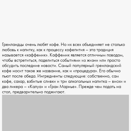
Гренландцы очень любят кофе. Но их всех объединяет не столько
любовь к напитку, как к процессу кофепития – эта традиция
называется «каффемик». Каффемик является отличным поводом,
чтобы встретиться, поделиться событиями из жизни или просто
обсудить последние новости. Самый популярный гренландский
кофе носит такое же название, как и «процедура». Его обычно
пьют после обеда. Ингредиенты следующие: собственно, сам
кофе, сахар, взбитые сливки и три алкогольных напитка – виски и
два ликера – «Калуа» и «Гран Марнье». Прежде чем подать на
стол, предварительно поджигают.