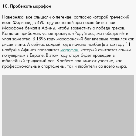
10. Пробежать марафон
Наверняка, все слышали о легенде, согласно которой греческий
воин Фидиппид в 490 году до нашей эры после битвы при
Марафоне бежал в Афины, чтобы возвестить о победе греков.
Когда он прибежал, успел крикнуть «Радуйтесь, мы победили!» и
упал замертво. В 1896 году марафонский бег впервые появился как
дисциплина. А сейчас каждый год в начале ноября (в этом году 11
ноября) в Афинах проводится
марафон
, который считается самым
популярным в Европе. В этом году старт будет проведен в
юбилейный тридцатый раз. В забеге принимают участие, как
профессиональные спортсмены, так и любители со всего мира.