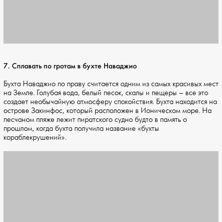
7. Сплавать по гротам в бухте Наваджио
Бухта Наваджио по праву считается одним из самых красивых мест
на Земле. Голубая вода, белый песок, скалы и пещеры – все это
создает необычайную атмосферу спокойствия. Бухта находится на
острове Закинфос, который расположен в Ионическом море. На
песчаном пляже лежит пиратского судно будто в память о
прошлом, когда бухта получила название «бухты
кораблекрушений».