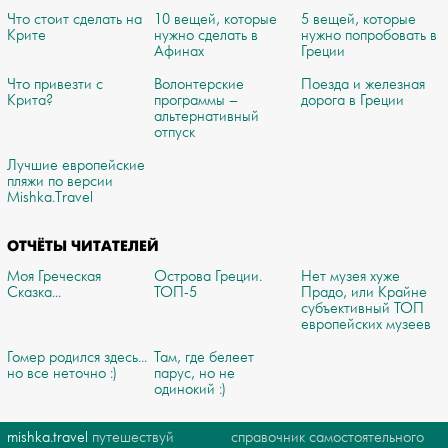
Что стоит сделать на
10 вещей, которые
5 вещей, которые
Крите
нужно сделать в
нужно попробовать в
Афинах
Греции
Что привезти с
Волонтерские
Поезда и железная
Крита?
программы –
дорога в Греции
альтернативный
отпуск
Лучшие европейские
пляжи по версии
Mishka.Travel
ОТЧЁТЫ ЧИТАТЕЛЕЙ
Моя Греческая
Острова Греции.
Нет музея хуже
Сказка...
ТОП-5
Прадо, или Крайне
субъективный ТОП
европейских музеев
Гомер родился здесь...
Там, где белеет
но все неточно :)
парус, но не
одинокий :)
mishka.travel
путешествуй
справочник самостоятельного