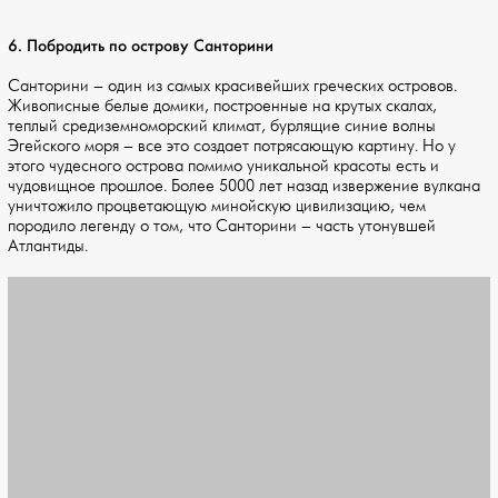
6. Побродить по острову Санторини
Санторини – один из самых красивейших греческих островов.
Живописные белые домики, построенные на крутых скалах,
теплый средиземноморский климат, бурлящие синие волны
Эгейского моря – все это создает потрясающую картину. Но у
этого чудесного острова помимо уникальной красоты есть и
чудовищное прошлое. Более 5000 лет назад извержение вулкана
уничтожило процветающую минойскую цивилизацию, чем
породило легенду о том, что Санторини – часть утонувшей
Атлантиды.