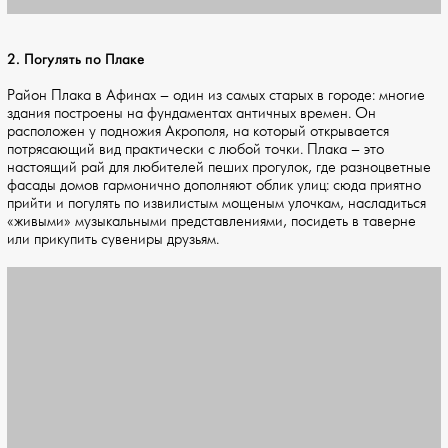
2. Погулять по Плаке
Район Плака в Афинах – один из самых старых в городе: многие
здания построены на фундаментах античных времен. Он
расположен у подножия Акрополя, на который открывается
потрясающий вид практически с любой точки. Плака – это
настоящий рай для любителей пеших прогулок, где разноцветные
фасады домов гармонично дополняют облик улиц: сюда приятно
прийти и погулять по извилистым мощеным улочкам, насладиться
«живыми» музыкальными представлениями, посидеть в таверне
или прикупить сувениры друзьям.