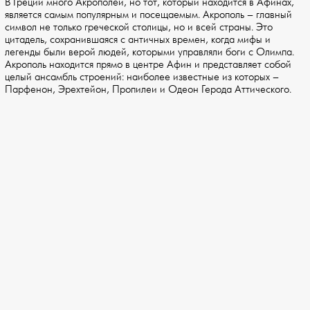
В Греции много Акрополей, но тот, который находится в Афинах,
является самым популярным и посещаемым. Акрополь – главный
символ не только греческой столицы, но и всей страны. Это
цитадель, сохранившаяся с античных времен, когда мифы и
легенды были верой людей, которыми управляли боги с Олимпа.
Акрополь находится прямо в центре Афин и представляет собой
целый ансамбль строений: наиболее известные из которых –
Парфенон, Эрехтейон, Пропилеи и Одеон Герода Аттического.