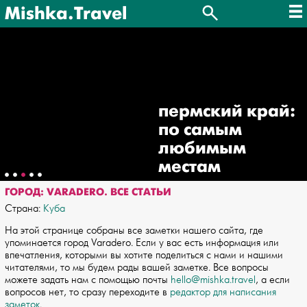
Mishka.Travel
пермский край:
по самым
любимым
местам
ГОРОД: VARADERO. ВСЕ СТАТЬИ
Страна:
Куба
На этой странице собраны все заметки нашего сайта, где
упоминается город Varadero. Если у вас есть информация или
впечатления, которыми вы хотите поделиться с нами и нашими
читателями, то мы будем рады вашей заметке. Все вопросы
можете задать нам с помощью почты
hello@mishka.travel
, а если
вопросов нет, то сразу переходите в
редактор для написания
заметок
.