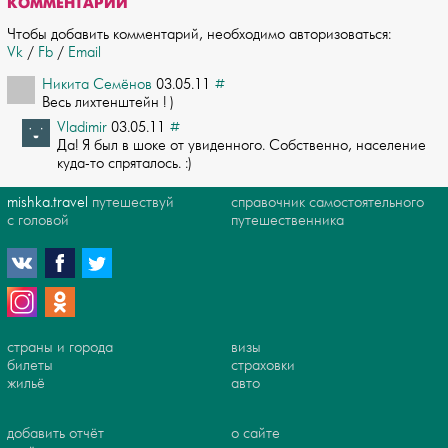
КОММЕНТАРИИ
Чтобы добавить комментарий, необходимо авторизоваться:
Vk
/
Fb
/
Email
Никита Семёнов
03.05.11
#
Весь лихтенштейн ! )
Vladimir
03.05.11
#
Да! Я был в шоке от увиденного. Собственно, население
куда-то спряталось. :)
mishka.travel
путешествуй
справочник самостоятельного
с головой
путешественника
страны и города
визы
билеты
страховки
жильё
авто
добавить отчёт
о сайте