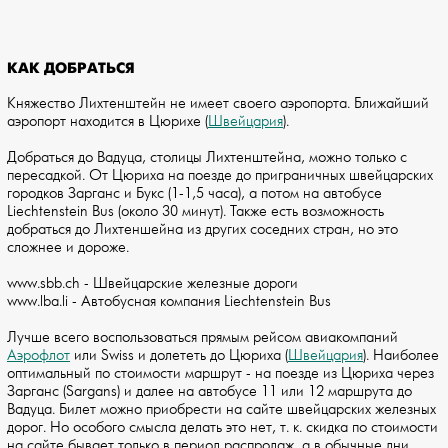
КАК ДОБРАТЬСЯ
Княжество Лихтенштейн не имеет своего аэропорта. Ближайший
аэропорт находится в Цюрихе (
Швейцария
).
Добраться до Вадуца, столицы Лихтенштейна, можно только с
пересадкой. От Цюриха на поезде до приграничных швейцарских
городков Зарганс и Букс (1-1,5 часа), а потом на автобусе
Liechtenstein Bus (около 30 минут). Также есть возможность
добраться до Лихтеншейна из других соседних стран, но это
сложнее и дороже.
www.sbb.ch - Швейцарские железные дороги
www.lba.li - Автобусная компания Liechtenstein Bus
Лучше всего воспользоваться прямым рейсом авиакомпаний
Аэрофлот
или Swiss и долететь до Цюриха (
Швейцария
). Наиболее
оптимальный по стоимости маршрут - на поезде из Цюриха через
Зарганс (Sargans) и далее на автобусе 11 или 12 маршрута до
Вадуца. Билет можно приобрести на сайте швейцарских железных
дорог. Но особого смысла делать это нет, т. к. скидка по стоимости
на сайте бывает только в период распродаж, а в обычные дни