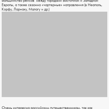
Большинство рейсов между городами Восточной и Западной
Европы, а также сезонно «чартерные» направления (в Неаполь,
Корфу, Ларнаку, Малагу и др.)
Очень интересна российским путешественникам, так как