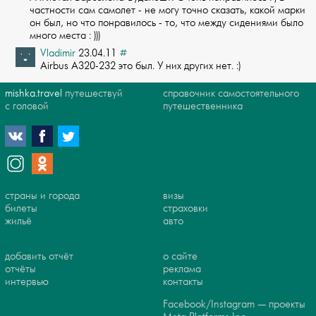
частности сам самолет - не ­могу точно сказать, какой марки
он был, но что понравилось - то, что между сидени­ями было
много места : )))
Vladimir
23.04.11
#
Airbus A320-232 это был. У них других нет. :)
mishka.travel
путешествуй
справочник самостоятельного
с головой
путешественника
страны и города
визы
билеты
страховки
жильё
авто
добавить отчёт
о сайте
отчёты
реклама
интервью
контакты
Facebook/Instagram — проекты