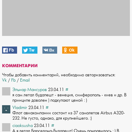
Fb
Tw
Вк
Оk
КОММЕНТАРИИ
Чтобы добавить комментарий, необходимо авторизоваться:
Vk
/
Fb
/
Email
Эльнар Мансуров
23.04.11
#
я сам летал будапешт - венеция, симферополь - киев и др. В
принципе доволен ) под­купают ценой : )
Vladimir
23.04.11
#
Флот авиакомпании состоит из 37 самолетов Airbus A320-
232. Не густо, однако, для ­крупнейшего. :)
ciaoksusha
23.04.11
#
А я летал Барселона-Будапешт! Очень понравилось : ) В