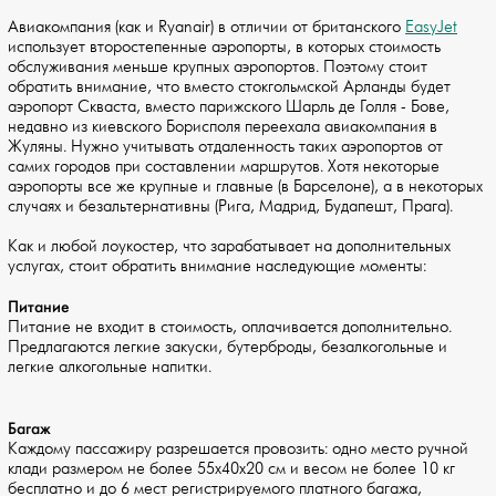
Авиакомпания (как и Ryanair) в отличии от британского
EasyJet
использует второстепенные аэропорты, в которых стоимость
обслуживания меньше крупных аэропортов. Поэтому стоит
обратить внимание, что вместо стокгольмской Арланды будет
аэропорт Скваста, вместо парижского Шарль де Голля - Бове,
недавно из киевского Борисполя переехала авиакомпания в
Жуляны. Нужно учитывать отдаленность таких аэропортов от
самих городов при составлении маршрутов. Хотя некоторые
аэропорты все же крупные и главные (в Барселоне), а в некоторых
случаях и безальтернативны (Рига, Мадрид, Будапешт, Прага).
Как и любой лоукостер, что зарабатывает на дополнительных
услугах, стоит обратить внимание наследующие моменты:
Питание
Питание не входит в стоимость, оплачивается дополнительно.
Предлагаются легкие закуски, бутерброды, безалкогольные и
легкие алкогольные напитки.
Багаж
Каждому пассажиру разрешается провозить: одно место ручной
клади размером не более 55x40x20 см и весом не более 10 кг
бесплатно и до 6 мест регистрируемого платного багажа,