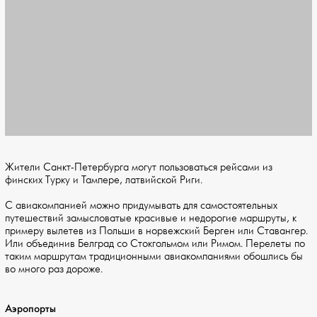
Жители Санкт-Петербурга могут пользоваться рейсами из
финских Турку и Тампере, латвийской Риги.
С авиакомпанией можно придумывать для самостоятельных
путешествий замысловатые красивые и недорогие маршруты, к
примеру вылетев из Польши в норвежский Берген или Ставангер.
Или объединив Белград со Стокгольмом или Римом. Перелеты по
таким маршрутам традиционными авиакомпаниями обошлись бы
во много раз дороже.
Аэропорты