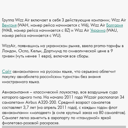
Группа Wizz Air включает в себя 3 действующие компании; Wizz Air
Венгрия
(WAH, номер рейса начинается с W6), Wizz Air
Болгария
(WAB, номер рейса начинается с 8Z) и Wizz Air
Украина
(WAU,
номер рейса начинается с WU).
WizzAir, появившись на украинском рынке, ввела promo-тарифы в
Лондон, Осло, Кельн, Дортмунд по символической цене в 9
гривен (чуть менее 1 евро), включая все сборы.
Сайт
авиакомпании на русском языке, что серьезно облегчит
покупку авиабилета российским туристам без знания
иностранного языка.
Авиакомпания – классический лоукостер, все воздушные суда
которого одного типа. На начало 2011 года Wizzair располагал 34
самолетами Airbus A320-200. Средний возраст самолетов
составляет 3,7 лет (на апрель 2011 года), с каждым годом флот
авиакомпании «молодеет» (в силе крупный заказ на 80 самолётов).
Самолет легко заметить в аэропорту по «гламурной» яркой
фиолетово-розовой раскраске.