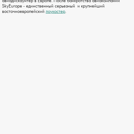
авиадискаунтер в Европе. После банкротства авиакомпании
SkyEurope - единственный серьезный и крупнейший
восточноевропейский
лоукостер
.