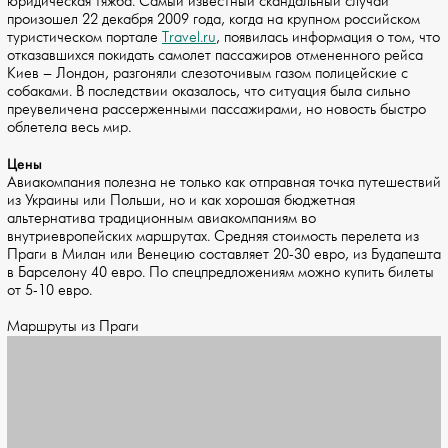
юридическая тяжба. Самый известный скандальный случай
произошел 22 декабря 2009 года, когда на крупном российском
туристическом портале
Travel.ru
, появилась информация о том, что
отказавшихся покидать самолет пассажиров отмененного рейса
Киев – Лондон, разгоняли слезоточивым газом полицейские с
собаками. В последствии оказалось, что ситуация была сильно
преувеличена рассерженными пассажирами, но новость быстро
облетела весь мир.
Цены
Авиакомпания полезна не только как отправная точка путешествий
из Украины или Польши, но и как хорошая бюджетная
альтернатива традиционным авиакомпаниям во
внутриевропейских маршрутах. Средняя стоимость перелета из
Праги в Милан или Венецию составляет 20-30 евро, из Будапешта
в Барселону 40 евро. По спецпредложениям можно купить билеты
от 5-10 евро.
Маршруты из Праги