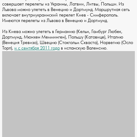
совершает перелеты из Украины, Латвии, Литвы, Польши. Из
Львова можно улететь в Венецию и Дортмунд. Маршрутная сеть
включает внутриукраинский перелет Киев - Симферополь.
Имеются перелеты из Львова в Венецию и Дортмунд.
Из Киева можно улететь в Германию (Кельн, Гамбург Любек,
Дортмунд, Мюнхен Мемминген), Польшу (Катовице), Италию
(Венеция Тревизо), Швецию (Стокгольм Скваста), Норвегию (Осло
Торп),
и с сентября 2011 года
в испанскую Валенсию.