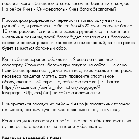
перевозимого в багажном отсеке, весом не более 32 кг каждое.
На рейсе Киев - Симферополь - Киев багаж бесплатный.
Пассажирам разрешается переносить только одну единицу
ручной клади размером не более 55х40х20 см и весом не более
10 килограммов. Если вес или размер ручной клади превышает
указанные размеры, такой багаж будет провозиться в багажном
отсеке и рассматриваться как зарегистрированный; за его провоз
будет взиматься багажный сбор.
Купить багаж заранее обойдется в 2 раза дешевле чем в
аэропорту. Стоимость багажа при покупке на сайте – 15 евро.
Если багаж превышает допустимый вес, то за каждый килограмм
перевеса придется платить. Если провозите спортивное
оборудование – 30 евро. Подробнее о багаже [url=Багаж
https://wizzair.com/useful_information/baggage/?
language=RU]здесь[/url] на сайте авиакомпании.
Приоритетная посадка на рейс – 4 евро (в посадочных талонах
нет места, поэтому лучшие места занимает тот, кто успел).
Регистрация в аэропорту на рейс – 5 евро, чтобы сэкономить их -
лучше регистрироваться по интернету бесплатно.
Внесение изменений в билет