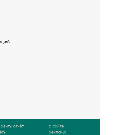
кция?
авить отчёт
о сайте
ёты
реклама