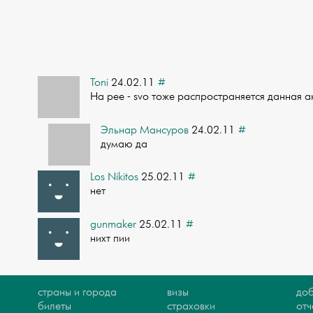
Toni
24.02.11
#
На pee - svo тоже распространяется данная а
Эльнар Мансуров
24.02.11
#
думаю да
Los Nikitos
25.02.11
#
нет
gunmaker
25.02.11
#
нихт пии
страны и города
визы
доб
билеты
страховки
отч