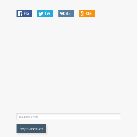
Fb
Tw
Вк
Оk