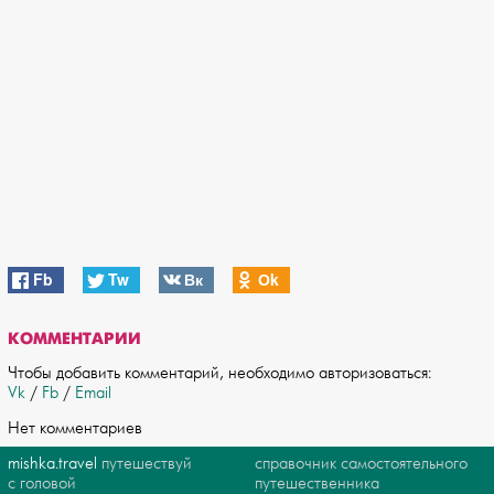
Fb
Tw
Вк
Оk
КОММЕНТАРИИ
Чтобы добавить комментарий, необходимо авторизоваться:
Vk
/
Fb
/
Email
Нет комментариев
mishka.travel
путешествуй
справочник самостоятельного
с головой
путешественника