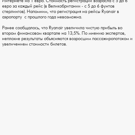
Интернете на 1 евро. Стоимость регистрации возрасла с 5 до 6
евро за каждый рейс (в Великобритании - с 5 до 6 фунтов
стерлингов). Напомним, что регистрация на рейсы Ryanair в
аэропорту с прошлого года невозможна.
Ранее сообщалось, что Ryanair увеличила чистую прибыль во
втором финансовом квартале на 13,5%. По мнению экспертов,
неплохие результаты объясняются возросшим пассажиропотоком и
увеличением стоимости билетов.