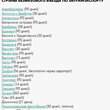
СТРАНЫ БЕЗВИЗОВОГО ВЪЕЗДА ПО ЗАГРАНПАСПОРТУ
Азербайджан
(90 дней)
Антигуа и Барбуда
(30 дней)
Аргентина
(90 дней)
Багамские острова (90 дней)
Барбадос
(28 дней)
Боливия
(90 дней)
Босния и Герцеговина (30 дней)
Ботсвана
(90 дней)
Бразилия
(90 дней)
Вануату
(30 дней)
Венесуэла
(90 дней)
Вьетнам
(15 дней)
Гаити
(90 дней)
Гайана
(90 дней)
Гамбия
(56 дней, бесплатно через аэропорт)
Гватемала
(90 дней)
Гондурас
(90 дней)
Гонконг
(14 дней)
Гренада
(90 дней)
Грузия
(365 дней)
Гуам (45 дней)
Доминика (21 день)
Доминиканская республика
(30 дней, платно)