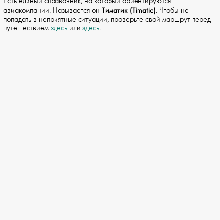
Есть единый справочник, на который ориентируются
Тиматик (Timatic)
авиакомпании. Называется он
. Чтобы не
попадать в неприятные ситуации, проверьте свой маршрут перед
путешествием
здесь
или
здесь
.