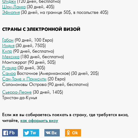
Фиджи
(120 дней, бесплатно)
Шри-Ланка
(30 дней, 40$)
Эфиопия
(30 дней, на границе 50$, в посольстве 40$)
СТРАНЫ С ЭЛЕКТРОННОЙ ВИЗОЙ
Габон
(90 дней, 100 Евро)
Индия
(30 дней, 750$)
Кипр
(90 дней, бесплатно)
Мексика
(180 дней, бесплатно)
Монтсеррат (90 дней, 50$)
Руанда
(30 дней, 30$)
Самоа
Восточное (Американское) (30 дней, 20$)
Сан-Томе и Принсипи
(20 Евро)
Соломоновы Острова (90 дней, бесплатно)
Сьерра-Леоне
(30 дней, 140$)
Тристан-да-Кунья
Если же вы собираетесь поехать в страну, где требуется виза,
читайте,
как оформить визу
Fb
Tw
Вк
Оk