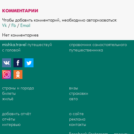
КОММЕНТАРИИ
Чтобы добавить комментарий, необходимо авторизоваться:
Vk
/
Fb
/
Email
Нет комментариев
mishka.travel
путешествуй
справочник самостоятельного
с головой
путешественника
страны и города
визы
билеты
страховки
жильё
авто
добавить отчёт
о сайте
отчёты
реклама
интервью
контакты