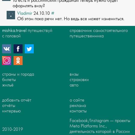
То есть и россиийским гражданам теперь нужно будет
оформлять визу?
Vladimir
24.10.10
#
Об этом пока речи нет. Но ведь все может измениться.
mishka.travel
путешествуй
справочник самостоятельного
с головой
путешественника
страны и города
визы
билеты
страховки
жильё
авто
добавить отчёт
о сайте
отчёты
реклама
интервью
контакты
Facebook/Instagram — проекты
Meta Platforms Inc.,
2010-2019
деятельность которой в России