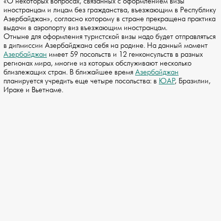
«О некоторых вопросах, связанных с оформлением визы
иностранцам и лицам без гражданства, въезжающим в Республику
Азербайджан», согласно которому в стране прекращена практика
выдачи в аэропорту виз въезжающим иностранцам.
Отныне для оформления туристской визы надо будет отправляться
в дипмиссии Азербайджана себя на родине. На данный момент
Азербайджан
имеет 59 посольств и 12 генконсульств в разных
регионах мира, многие из которых обслуживают несколько
близлежащих стран. В ближайшее время
Азербайджан
планируется учредить еще четыре посольства: в
ЮАР
, Бразилии,
Ираке и Вьетнаме.