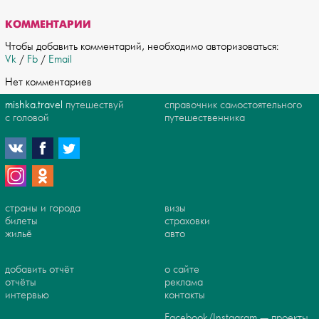
КОММЕНТАРИИ
Чтобы добавить комментарий, необходимо авторизоваться:
Vk
/
Fb
/
Email
Нет комментариев
mishka.travel
путешествуй
справочник самостоятельного
с головой
путешественника
страны и города
визы
билеты
страховки
жильё
авто
добавить отчёт
о сайте
отчёты
реклама
интервью
контакты
Facebook/Instagram — проекты