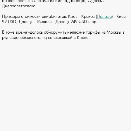
направления с вылетами из Киева, Донецка, Одессы,
Днепропетровска.
Примеры стоимости авиабилетов: Киев - Краков (
Польша
) - Киев
99 USD, Донецк - Тбилиси - Донецк 249 USD и пр.
В тоже время удалось обнаружить неплохие тарифы из Москвы в
ряд европейских столиц со стыковкой в Киеве: