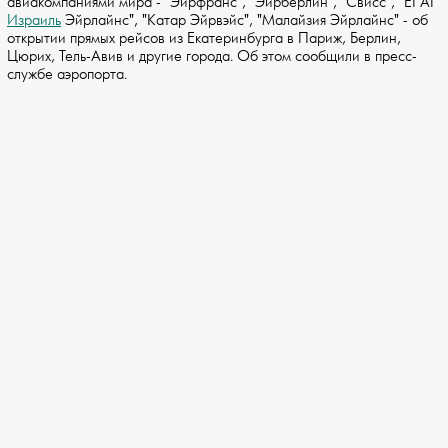
авиакомпаниями мира - "Эйрфранс", "Эйрберлин", "Свисс", "EI AI
Израиль
Эйрлайнс", "Катар Эйрвэйс", "Малайзия Эйрлайнс" - об
открытии прямых рейсов из Екатеринбурга в Париж, Берлин,
Цюрих, Тель-Авив и другие города. Об этом сообщили в пресс-
службе аэропорта.