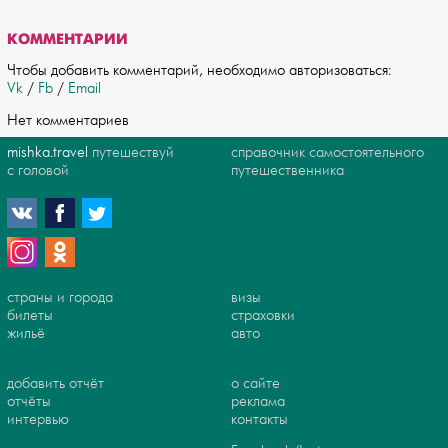
КОММЕНТАРИИ
Чтобы добавить комментарий, необходимо авторизоваться:
Vk
/
Fb
/
Email
Нет комментариев
mishka.travel
путешествуй
справочник самостоятельного
с головой
путешественника
страны и города
визы
билеты
страховки
жильё
авто
добавить отчёт
о сайте
отчёты
реклама
интервью
контакты