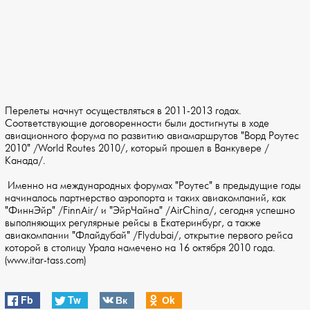
Перелеты начнут осуществляться в 2011-2013 годах.
Соответствующие договоренности были достигнуты в ходе
авиационного форума по развитию авиамаршрутов "Ворд Роутес
2010" /World Routes 2010/, который прошел в Ванкувере /
Канада/.
Именно на международных форумах "Роутес" в предыдущие годы
начиналось партнерство аэропорта и таких авиакомпаний, как
"ФиннЭйр" /FinnAir/ и "ЭйрЧайна" /AirChina/, сегодня успешно
выполняющих регулярные рейсы в Екатеринбург, а также
авиакомпании "Флайдубай" /Flydubai/, открытие первого рейса
которой в столицу Урала намечено на 16 октября 2010 года.
(www.itar-tass.com)
Fb
Tw
Вк
Оk