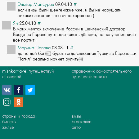
Эльнар Мансуров
09.04.10
#
если визы были шенгенские уже, и Вы не нарушали
никаких законов - то точно хороша­я : )
Ян
25.04.10
#
В моих мечтах включение России в шенгенский договор.
Вроде по Европе путешествова­ть дёшево, но получение визы
всё портит.
Марина Попова
08.08.11
#
да не дай бог))))))) будет тогда сплошная Турция в Европе.....и
"Тагил"­ реально начнет рулить(((((
mishka.travel
путешествуй
справочник самостоятельного
с головой
путешественника
страны и города
визы
билеты
страховки
жильё
авто