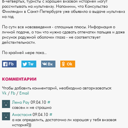
В-четвертых, туристы с хорошей визовой историей могут
рассчитывать на мультивизу. Напомним, что Консульство
Финляндии в Санкт-Петербурге уже объявило о выдаче мультивиз
на год.
По сути все нововведения - сплошные плюсы. Информация о
личной подаче, о том что нужно сдавать отпечатки пальцев и даже
рисунок радужной оболочки глаза - не соответствует
действительности.
По крайней мере пока...
Fb
Tw
Вк
Оk
КОММЕНТАРИИ
Чтобы добавить комментарий, необходимо авторизоваться:
Vk
/
Fb
/
Email
Лена Рау
09.04.10
#
совсем и не страшно
Анастасия
09.04.10
#
а как определить, достаточно ли хорошая у тебя визовая
история?)))