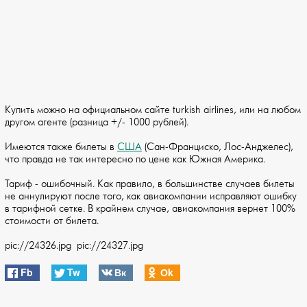
Купить можно на официальном сайте turkish airlines, или на любом
другом агенте (разница +/- 1000 рублей).
Имеются также билеты в
США
(Сан-Франциско, Лос-Анджелес),
что правда не так интересно по цене как Южная Америка.
Тариф - ошибочный. Как правило, в большинстве случаев билеты
не аннулируют после того, как авиакомпании исправляют ошибку
в тарифной сетке. В крайнем случае, авиакомпания вернет 100%
стоимости от билета.
pic://24326.jpg pic://24327.jpg
Fb
Tw
Вк
Оk