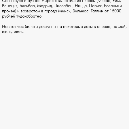
Сан-Пауло и Буэнос-Айрес с вылетами из Европы (Милан, Рим,
Венеция, Бильбао, Мадрид, Лиссабон, Ницца, Париж, Болонья и
прочее) и возвратом в города Минск, Вильнюс, Таллин от 15000
рублей туда-обратно.
На этот час билеты доступны на некоторые даты в апреле, на май,
июнь, июль.