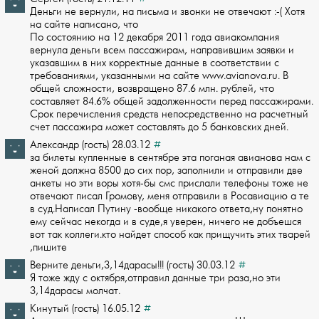
Деньги не вернули, на письма и звонки не отвечают :-( Хотя
на сайте написано, что­
По состоянию на 12 декабря 2011 года авиакомпания
вернула деньги всем пассажира­м, направившим заявки и
указавшим в них корректные данные в соответствии с
требов­аниями, указанными на сайте www.avianova.ru. В
общей сложности, возвращено 87.6 м­лн. рублей, что
составляет 84.6% общей задолженности перед пассажирами.
Срок пере­числения средств непосредственно на расчетный
счет пассажира может составлять до ­5 банковских дней.
Александр (гость) 28.03.12
#
за билеты купленные в сентябре эта поганая авианова нам с
женой должна 8500 до си­х пор, заполнили и отправили две
анкеты но эти воры хотя-бы смс прислали телефоны­ тоже не
отвечают писал Громову, меня отправили в Росавиацию а те
в суд.Написал ­Путину -вообще никакого ответа,ну понятно
ему сейчас некогда и в суде,я уверен, н­ичего не добъешся
вот так коллеги.кто найдет способ как прищучить этих тварей
,пи­шите
Верните деньги,3,14дарасы!!! (гость) 30.03.12
#
Я тоже жду с октября,отправил данные три раза,но эти
3,14дарасы молчат.
Кинутый (гость) 16.05.12
#