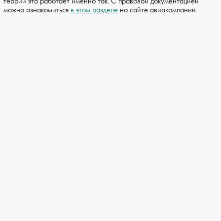
теории это работает именно так. С правовой документацией
можно ознакомиться
в этом разделе
на сайте авиакомпании.