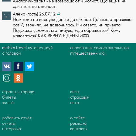
Аналогичная хня - не возвращают и молчат. Ща еще и ни
один тел. не отвечает.
Алёна (гость) 26.07.12
#
Нам тоже не вернули деньги до сих пор. Данные отправляла
раз 7, звонила, не дозво­нилась. Ни ответа, ни привета!
Подскажет, может, кто-нибудь, куда обращаться? Ком­у
жаловаться? КАК ВЕРНУТЬ ДЕНЬГИ???
mishka.travel
путешествуй
справочник самостоятельного
с головой
путешественника
страны и города
визы
билеты
страховки
жильё
авто
добавить отчёт
о сайте
отчёты
реклама
интервью
контакты