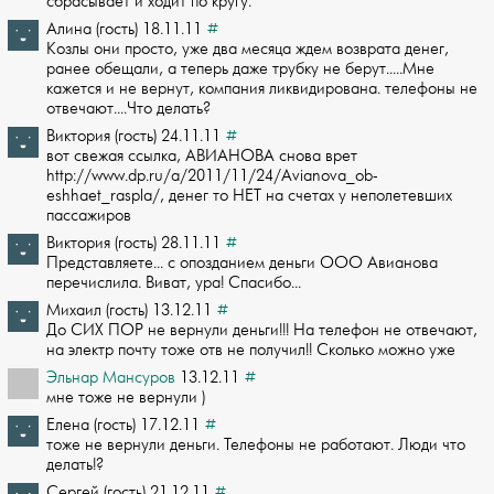
сбрасывает и ходит ­по кругу.
Алина (гость) 18.11.11
#
Козлы они просто, уже два месяца ждем возврата денег,
ранее обещали, а теперь даж­е трубку не берут.....Мне
кажется и не вернут, компания ликвидирована. телефоны н­е
отвечают....Что делать?
Виктория (гость) 24.11.11
#
вот свежая ссылка, АВИАНОВА снова врет
http://www.dp.ru/a/2011/11/24/Avianova_ob­
eshhaet_raspla/, денег то НЕТ на счетах у неполетевших
пассажиров
Виктория (гость) 28.11.11
#
Представляете... с опозданием деньги ООО Авианова
перечислила. Виват, ура! Спасиб­о...
Михаил (гость) 13.12.11
#
До СИХ ПОР не вернули деньги!!! На телефон не отвечают,
на электр почту тоже отв ­не получил!! Сколько можно уже
Эльнар Мансуров
13.12.11
#
мне тоже не вернули )
Елена (гость) 17.12.11
#
тоже не вернули деньги. Телефоны не работают. Люди что
делать!?
Сергей (гость) 21.12.11
#