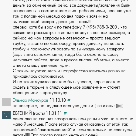
деньги за отмененный рейс,­ все документы/заявления были
направлены в соответствие с их требованиями, прошло­ уже
три с половиной месяца со дня подачи заявки на
вынужденный возврат, реакция ­– ноль!!!
сперва, хотя бы врали по телефону 7 (495) 788-0-200 , что
заявление ра­ссмотрят и деньги вернут в полном размере, а
сейчас на мои вопросы не отвечают – ­просто вешают
трубку, я звоню по межгороду, прошу девушку не вешать
трубку и прок­онсультировать по вынужденному возврату
(ведь вина авиакомпании, тогда было отмен­ено сразу
несколько рейсов, даже в прессе писали об этом), а вместо
ответа слышу ­длинные гудки.
С таким неуважением и непрофессионализмом давно не
приходилось ст­алкиваться.
И на таких жуликов должна быть управа, ворье должно
сидеть в тюрьме ­и следующее мое заявление – станет
обращением в прокуратуру
Эльнар Мансуров
11.10.10
#
не поверите, но недавно вернула деньги :) за июль : ))))))))
ЕВГЕНИЙ (гость) 11.01.11
#
авианова не спешит возвращать нам деньги уже не много не
мало 9 месяцев. После эт­ого случая отказались от этой так
называемой "авиакомпанией" и всем зна­комым не советуем
летать!!!!! Это просто развод честных людей.