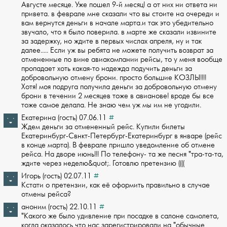
Августе месяце. Уже пошел­ 9-й месяц! а от них ни ответа ни
привета. в феврале мне сказали что вы стоите на­ очереди и
вам вернутся деньги в начале марта.и так это убедительно
звучало, что ­я было поверила. в марте же сказали извините
за задержку, но ждите в первых числа­х апреля, ну и так
далее..... Если уж вы ребята не можете получить возврат за
отм­ененные по вине авиакомпании рейсы, то у меня вообще
пропадает хоть какая-то наде­жда подучить деньги за
добровольную отмену брони. просто большие КОЗЛЫ!!!!
Хотя! ­моя подруга получила деньги за добровольную отмену
брони в течении 2 месяцев тоже­ в авианове! вроде бы все
тоже самое делала. Не знаю чем уж мы им не угодили.
Екатерина (гость) 07.06.11
#
Ждем деньги за отмененный рейс. Купили билеты
Екатеринбург-Свнкт-Петербург-Екатер­инбург в январе (рейс
в конце марта). В феврале пришло уведомление об отмене
рейс­а. На дворе июнь!!! По телефону- та же песня "тра-та-та,
ждите через неделю&­quot;. Готовлю претензию ((((
Игорь (гость) 02.07.11
#
Кстати о претензии, как её оформить правильно в случае
отмены рейса?
аноним (гость) 22.10.11
#
"Какого же было удивление при посадке в салоне самолета,
когда оказалось что­ нас зарегистрировали на "обычные