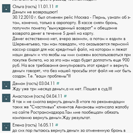
Ольга (гость) 11.01.11
#
Деньги не возвращают!
30.12.2010 г. был отменен рейс Москва - Пермь, узнали об э­
том, конечно, только в аэропорту. В кассе сняли бронь,
получили пометку "вын­ужденный возврат" и обещание
возврата денег в течение 5 дней на карту.
Дене­г естественно нет, вчера звонили, а потом и ездили в
Шереметьево, там нам поведал­и, что оказывается пермский
кассир создал для нас кредитный файл, на котором и ле­жат
наши деньги и что якобы мы ими сможем воспользоваться при
покупке билета, но ­за это нам надо будет доплатить еще 900
руб. На все требования аннулировать этот ­кредит и вернуть
деньги говорят, что без нашей просьбы этот файл не мог быть
созд­ан. Т.е. "ваши проблемы"!!!
Демон (гость) 03.04.11
#
Жду уже три месяца деньги,а их нет. Пошел в суд.!!!!
Анастасия (гость) 04.04.11
#
Я так и не смогла вернуть деньги.В итоге по рекомендации
таких же "Счастливы­х" клиентов Авиановы написала жалобу
на сайте Ространснадзора.Там мне пообещ­али обязать
компанию вернуть деньги.Жду результат.
Елена (гость) 16.05.11
#
до сих пор пытаюсь вернуть деньги за отмененную бронь в