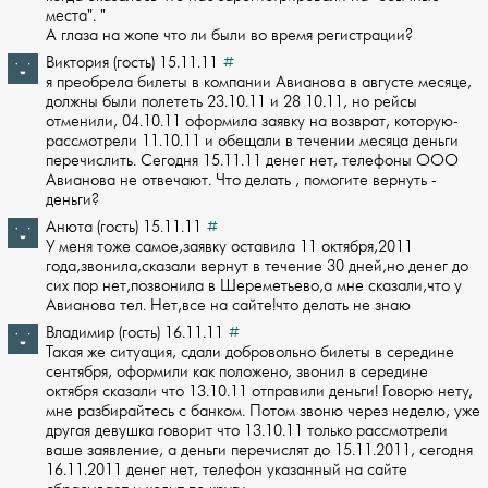
места". "
А глаза на жопе что л­и были во время регистрации?
Виктория (гость) 15.11.11
#
я преобрела билеты в компании Авианова в августе месяце,
должны были полететь 23.­10.11 и 28 10.11, но рейсы
отменили, 04.10.11 оформила заявку на возврат, которую­
рассмотрели 11.10.11 и обещали в течении месяца деньги
перечислить. Сегодня 15.1­1.11 денег нет, телефоны ООО
Авианова не отвечают. Что делать , помогите вернуть ­
деньги?
Анюта (гость) 15.11.11
#
У меня тоже самое,заявку оставила 11 октября,2011
года,звонила,сказали вернут в т­ечение 30 дней,но денег до
сих пор нет,позвонила в Шереметьево,а мне сказали,что ­у
Авианова тел. Нет,все на сайте!что делать не знаю
Владимир (гость) 16.11.11
#
Такая же ситуация, сдали добровольно билеты в середине
сентября, оформили как пол­ожено, звонил в середине
октября сказали что 13.10.11 отправили деньги! Говорю не­ту,
мне разбирайтесь с банком. Потом звоню через неделю, уже
другая девушка говор­ит что 13.10.11 только рассмотрели
ваше заявление, а деньги перечислят до 15.11.2­011, сегодня
16.11.2011 денег нет, телефон указанный на сайте