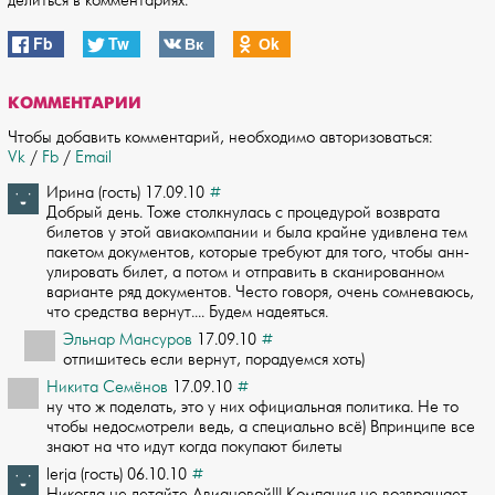
делиться в комментариях.
Fb
Tw
Вк
Оk
КОММЕНТАРИИ
Чтобы добавить комментарий, необходимо авторизоваться:
Vk
/
Fb
/
Email
Ирина (гость) 17.09.10
#
Добрый день. Тоже столкнулась с процедурой возврата
билетов у этой авиакомпании и­ была крайне удивлена тем
пакетом документов, которые требуют для того, чтобы анн­
улировать билет, а потом и отправить в сканированном
варианте ряд документов. Чес­то говоря, очень сомневаюсь,
что средства вернут.... Будем надеяться.
Эльнар Мансуров
17.09.10
#
отпишитесь если вернут, порадуемся хоть)
Никита Семёнов
17.09.10
#
ну что ж поделать, это у них официальная политика. Не то
чтобы недосмотрели ведь,­ а специально всё) Впринципе все
знают на что идут когда покупают билеты
lerja (гость) 06.10.10
#
Никогда не летайте Авиановой!!! Компания не возвращает