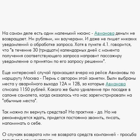
На самом деле есть один маленький нюанс -
Авианова
деньги не
возвращает. Ни рублями, ни ваучерами. И даже не пишет никаких
уведомлений о обработке запроса. Хотя в пункте 4.1. говорится,
что "в течение 30 (тридцати) календарных дней с момента
получения соответствующего запроса направит пассажиру
уведомление о принятом по его запросу решении".
Еще интересней случай произошел вчера на рейсе Авиановы по
маршруту Москва - Пермь с автором этой заметки. Были выбраны
места у аварийного выхода 12А и 12B, за которые
Авианова
списала 1150 рублей. Какого же было удивление при посадке в
салоне самолета, когда оказалось что нас зарегистрировали на
"обычные места".
Так можно ли вернуть средства? На практике - да. Но не
рекомендуется ждать, придется постоянно звонить, писать,
напоминать о себе.
О случаях возврата или не возврата средств компанией - просьба