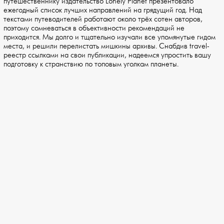
путешественнику издательство Lonely Planet презентовало
ежегодный список лучших направлений на грядущий год. Над
текстами путеводителей работают около трёх сотен авторов,
поэтому сомневаться в объективности рекомендаций не
приходится. Мы долго и тщательно изучали все упомянутые гидом
места, и решили перелистать мишкины архивы. Снабдив travel-
реестр ссылками на свои публикации, надеемся упростить вашу
подготовку к странствию по топовым уголкам планеты.