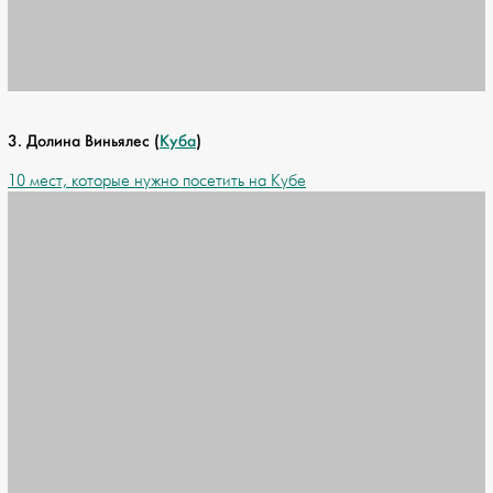
3. Долина Виньялес (
Куба
)
10 мест, которые нужно посетить на Кубе