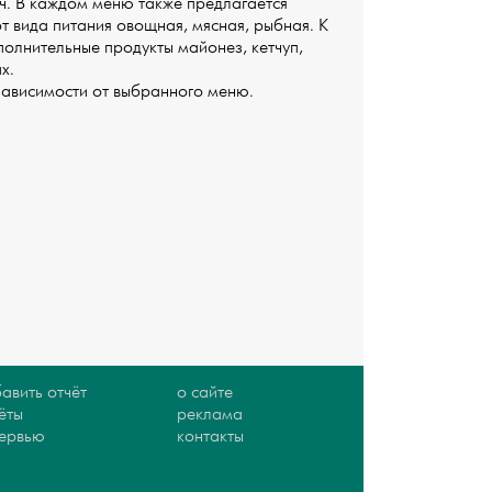
нч. В каждом меню также предлагается
т вида питания овощная, мясная, рыбная. К
полнительные продукты майонез, кетчуп,
ах.
зависимости от выбранного меню.
авить отчёт
о сайте
ёты
реклама
тервью
контакты