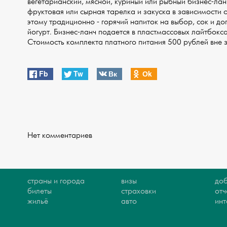
вегетарианский, мясной, куриный или рыбный бизнес-ла
фруктовая или сырная тарелка и закуска в зависимости о
этому традиционно - горячий напиток на выбор, сок и до
йогурт. Бизнес-ланч подается в пластмассовых лайтбокс
Стоимость комплекта платного питания 500 рублей вне 
Fb
Tw
Вк
Оk
Нет комментариев
страны и города
визы
доб
билеты
страховки
отч
жильё
авто
ин