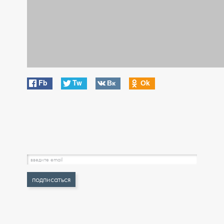
Fb
Tw
Вк
Оk