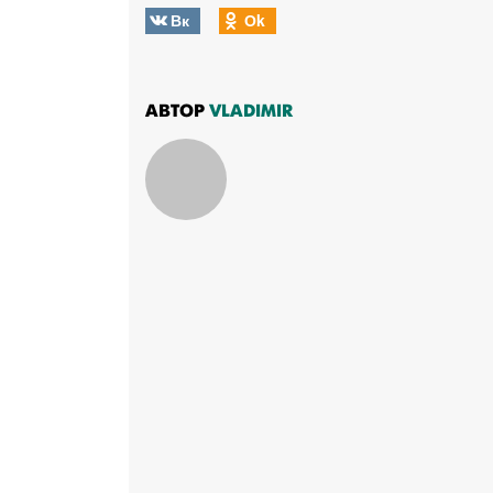
Вк
Оk
АВТОР
VLADIMIR