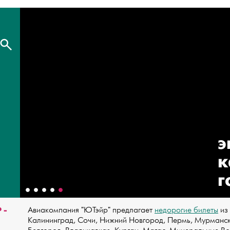
э
к
г
 -
Авиакомпания "ЮТэйр" предлагает
недорогие билеты
из 
Калининград, Сочи, Нижний Новгород, Пермь, Мурманск,