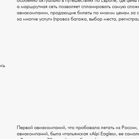
особенно актуально в путешествиях по Европе, где цены
а маршрутная сеть позволяет спланировать самую слож
авиакомпании, продающие билеты по низким ценам за с
за многие услуги (провоз багажа, выбор места, регистраци
юсь
Первой авиакомпаний, что пробовала летать из России,
авиакомпаний, была итальянская «Alpi Eagles», ее самол