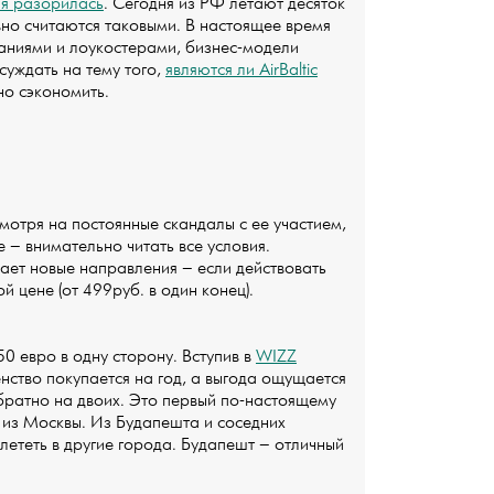
ия разорилась
. Сегодня из РФ летают десяток
вно считаются таковыми. В настоящее время
аниями и лоукостерами, бизнес-модели
уждать на тему того,
являются ли AirBaltic
но сэкономить.
мотря на постоянные скандалы с ее участием,
 – внимательно читать все условия.
ает новые направления – если действовать
 цене (от 499руб. в один конец).
0 евро в одну сторону. Вступив в
WIZZ
нство покупается на год, а выгода ощущается
обратно на двоих. Это первый по-настоящему
 из Москвы. Из Будапешта и соседних
ететь в другие города. Будапешт – отличный