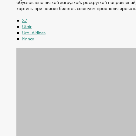
обусловлено низкой загрузкой, раскруткой направлений, 
картины при поиске билетов советуем проанализироват
S7
Utair
Ural Airlines
Finnar