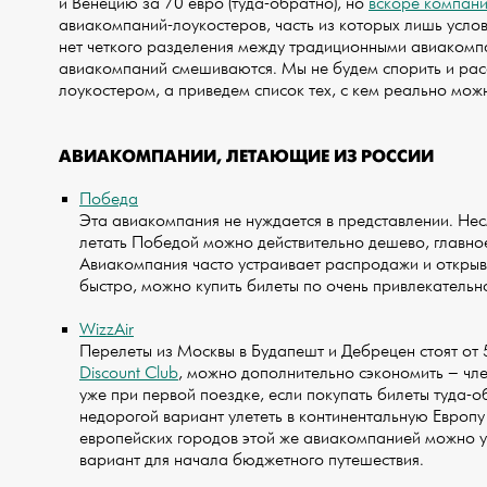
и Венецию за 70 евро (туда-обратно), но
вскоре компан
авиакомпаний-лоукостеров, часть из которых лишь усло
нет четкого разделения между традиционными авиакомп
авиакомпаний смешиваются. Мы не будем спорить и расс
лоукостером, а приведем список тех, с кем реально мож
АВИАКОМПАНИИ, ЛЕТАЮЩИЕ ИЗ РОССИИ
Победа
Эта авиакомпания не нуждается в представлении. Нес
летать Победой можно действительно дешево, главное
Авиакомпания часто устраивает распродажи и открыв
быстро, можно купить билеты по очень привлекательной
WizzAir
Перелеты из Москвы в Будапешт и Дебрецен стоят от 5
Discount Club
, можно дополнительно сэкономить – чле
уже при первой поездке, если покупать билеты туда-
недорогой вариант улететь в континентальную Европу
европейских городов этой же авиакомпанией можно ул
вариант для начала бюджетного путешествия.