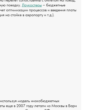
 на перелет сопоставимы с билетом на поезд,
ную поездку.
Лоукостеры
– бюджетные
чет оптимизации процессов и введения платы
я на стойке в аэропорту и т.д.).
 используя модель низкобюджетных
еты еще в 2007 году летали из Москвы в Бари