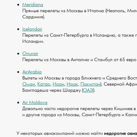
Meridiana
Прямые перелеты из Москвы в Италию (Неаполь, Мила
Сардиния).
Icelandair
Перелеты из Санкт-Петербурга в Исландию, а также 
Исландии.
Onurair
Перелеты из Москвы в Анталию и Стамбул от 65 евро 
AirArabia
Вылеты из Москвы в города Ближнего и Среднего Вост
Оман
,
Катар
,
Иран
,
Ирак
,
Пакистан
), Северной Афри
Бангладеша через Шарджу (
ОАЭ
).
Air Moldova
Довольно часто недорогие перелеты через Кишинев в
и другие города из Москвы, Санкт-Петербурга и Кали
недорогие ави
У некоторых авиакомпаний можно найти