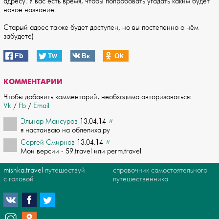
адресу. У вас есть время, чтобы попробовать угадать каким будет
новое название.
Старый адрес также будет доступен, но вы постепенно о нём
забудете)
Fb
Tw
Вк
Оk
КОММЕНТАРИИ
Чтобы добавить комментарий, необходимо авторизоваться:
Vk
/
Fb
/
Email
Эльнар Мансуров
13.04.14
#
я настаиваю на облепиха.ру
Сергей Смирнов
13.04.14
#
Мои версии - 59.travel или perm.travel
mishka.travel
путешествуй
справочник самостоятельного
с головой
путешественника