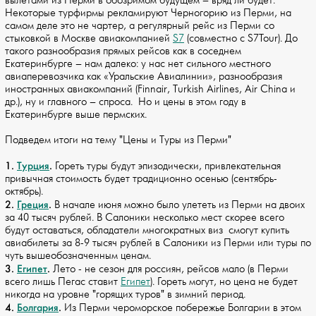
вылетами из Перми в обозримом будущем – вряд ли будет.
Некоторые турфирмы рекламируют Черногорию из Перми, на
самом деле это не чартер, а регулярный рейс из Перми со
стыковкой в Москве авиакомпанией
S7
(совместно с S7Tour). До
такого разнообразия прямых рейсов как в соседнем
Екатеринбурге – нам далеко: у нас нет сильного местного
авиаперевозчика как «Уральские Авиалинии», разнообразия
иностранных авиакомпаний (Finnair, Turkish Airlines, Air China и
др.), ну и главного – спроса. Но и цены в этом году в
Екатеринбурге выше пермских.
Подведем итоги на тему "Цены и Туры из Перми"
1.
Турция
.
Гореть туры будут эпизодически, привлекательная
привычная стоимость будет традиционно осенью (сентябрь-
октябрь).
2.
Греция
.
В начале июня можно было улететь из Перми на двоих
за 40 тысяч рублей. В Салоники несколько мест скорее всего
будут оставаться, обладатели многократных виз смогут купить
авиабилеты за 8-9 тысяч рублей в Салоники из Перми или туры по
чуть вышеобозначенным ценам.
3.
Египет
.
Лето - не сезон для россиян, рейсов мало (в Перми
всего лишь Пегас ставит
Египет
). Гореть могут, но цена не будет
никогда на уровне "горящих туров" в зимний период.
4.
Болгария
.
Из Перми чероморское побережье Болгарии в этом