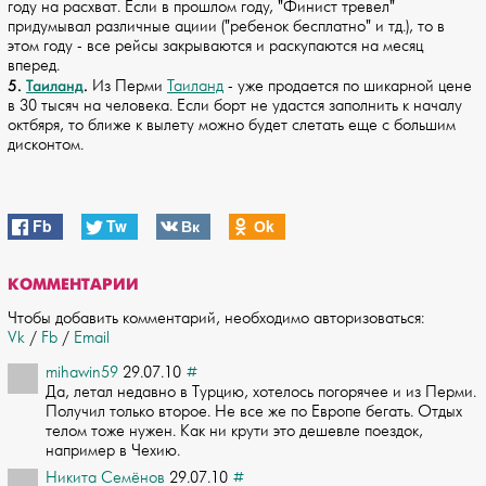
году на расхват. Если в прошлом году, "Финист тревел"
придумывал различные ациии ("ребенок бесплатно" и тд.), то в
этом году - все рейсы закрываются и раскупаются на месяц
вперед.
5.
Таиланд
.
Из Перми
Таиланд
- уже продается по шикарной цене
в 30 тысяч на человека. Если борт не удастся заполнить к началу
октбяря, то ближе к вылету можно будет слетать еще с большим
дисконтом.
Fb
Tw
Вк
Оk
КОММЕНТАРИИ
Чтобы добавить комментарий, необходимо авторизоваться:
Vk
/
Fb
/
Email
mihawin59
29.07.10
#
Да, летал недавно в Турцию, хотелось погорячее и из Перми.
Получил только второе.­ Не все же по Европе бегать. Отдых
телом тоже нужен. Как ни крути это дешевле пое­здок,
например в Чехию.
Никита Семёнов
29.07.10
#