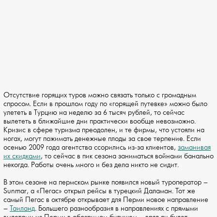
Отсутствие горящих туров можно связать только с громадным
спросом. Если в прошлом году по «горящей путевке» можно было
улететь в Турцию на неделю за 6 тысяч рублей, то сейчас
вылететь в ближайшие дни практически вообще невозможно.
Кризис в сфере туризма преодолен, и те фирмы, что устояли на
ногах, могут пожимать денежные плоды за свое терпение. Если
осенью 2009 года агентства ссорились из-за клиентов,
заманивая
их скидками
, то сейчас в пик сезона заниматься войнами банально
некогда. Работы очень много и без дела никто не сидит.
В этом сезоне на пермском рынке появился новый туроператор –
Sunmar, а «Пегас» открыл рейсы в турецкий Даламан. Тот же
самый Пегас в октябре открывает для Перми новое направление
–
Таиланд
. Большего разнообразия в направлениях с прямыми