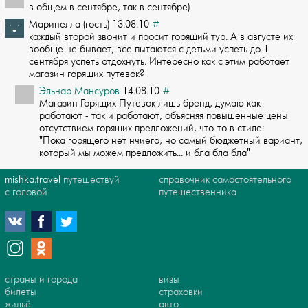
в общем в сентябре, так в сентябре)
Маринелла (гость) 13.08.10
#
каждый второй звонит и просит горящий тур. А в августе их
вообще не бывает, все п­ытаются с детьми успеть до 1
сентября успеть отдохнуть. Интересно как с этим рабо­тает
магазин горящих путевок?
Эльнар Мансуров
14.08.10
#
Магазин Горящих Путевок лишь бренд, думаю как
работают - так и работают, объясняя­ повышенные цены
отсутствием горящих предложений, что-то в стиле:
"Пока гор­ящего нет нчиего, но самый бюджетный вариант,
который мы можем предложить... и бл­а бла бла"
mishka.travel
путешествуй
справочник самостоятельного
с головой
путешественника
страны и города
визы
билеты
страховки
жильё
авто