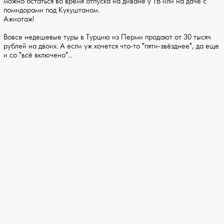
можно остаться во время отпуска на диване у ТВ или на даче с
помидорами под Кукуштаном.
Ажиотаж!
Вовсе недешевые туры в Турцию из Перми продают от 30 тысяч
рублей на двоих. А если уж хочется что-то "пяти-звёзднее", да еще
и со "всё включено"...