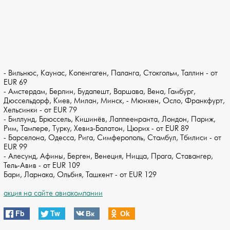
- Вильнюс, Каунас, Копенгаген, Паланга, Стокгольм, Таллин - от
EUR 69
- Амстердам, Берлин, Будапешт, Варшава, Вена, Гамбург,
Дюссельдорф, Киев, Милан, Минск, - Мюнхен, Осло, Франкфурт,
Хельсинки - от EUR 79
- Биллунд, Брюссель, Кишинёв, Лаппеенранта, Лондон, Париж,
Рим, Тампере, Турку, Хевиз-Балатон, Цюрих - от EUR 89
- Барселона, Одесса, Рига, Симферополь, Стамбул, Тбилиси - от
EUR 99
- Алесунд, Афины, Берген, Венеция, Ницца, Прага, Ставангер,
Тель-Авив - от EUR 109
Бари, Ларнака, Ольбия, Ташкент - от EUR 129
акция на сайте авиакомпании
Fb
Tw
Вк
Оk