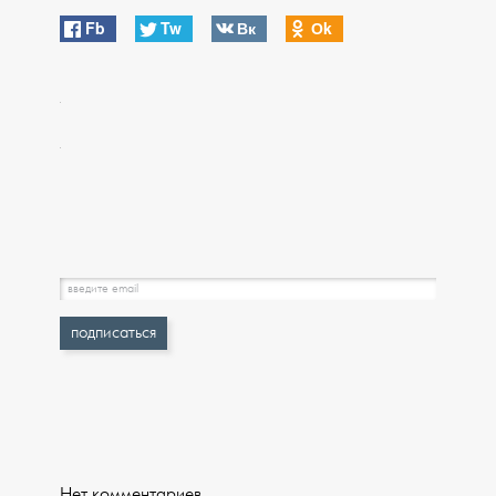
Fb
Tw
Вк
Оk
Нет комментариев