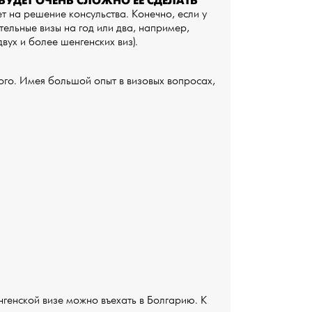
БУДЕТ ОЧЕНЬ СЛОЖНО ЕЕ СДЕЛАТЬ
яет на решение консульства. Конечно, если у
тельные визы на год или два, например,
вух и более шенгенских виз).
ого. Имея большой опыт в визовых вопросах,
генской визе можно въехать в Болгарию.­ К