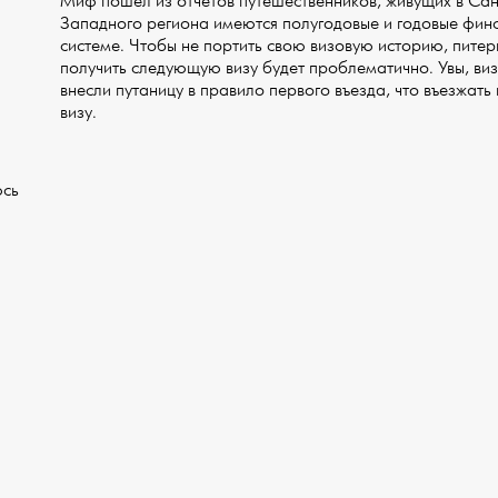
Миф пошел из отчетов путешественников, живущих в Сан
Западного региона имеются полугодовые и годовые фин
системе. Чтобы не портить свою визовую историю, пите
получить следующую визу будет проблематично. Увы, в
внесли путаницу в правило первого въезда, что въезжать
визу.
юсь