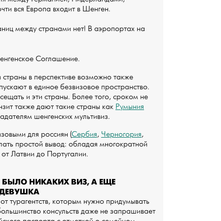
чти вся Европа входит в Шенген.
аниц между странами нет! В аэропортах на
Шенгенское Соглашение.
ти страны в перспективе возможно также
 пускают в единое безвизовое пространство.
сещать и эти страны. Более того, сроком не
нзит также дают такие страны как
Румыния
адателям шенгенских мультивиз.
изовыми для россиян (
Сербия
,
Черногория
,
елать простой вывод: обладая многократной
 от Латвии до Португалии.
 БЫЛО НИКАКИХ ВИЗ, А ЕЩЕ
 ДЕВУШКА
от турагентств, которым нужно придумывать
 большинство консульств даже не запрашивает