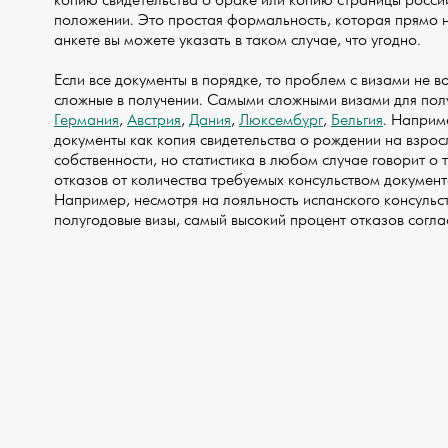
копию свидетельства о браке или копию страницы росси
положении. Это простая формальность, которая прямо не
анкете вы можете указать в таком случае, что угодно.
Если все документы в порядке, то проблем с визами не во
сложные в получении. Самыми сложными визами для получ
Германия
,
Австрия
,
Дания
,
Люксембург
,
Бельгия
. Наприм
документы как копия свидетельства о рождении на взрос
собственности, но статистика в любом случае говорит о т
отказов от количества требуемых консульством документо
Например, несмотря на лояльность испанского консульст
полугодовые визы, самый высокий процент отказов согл