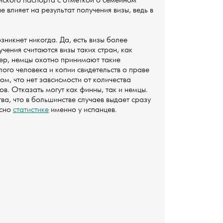
йского паспорта с отметкой о семейном
 влияет на результат получения визы, ведь в
зникнет никогда. Да, есть визы более
ения считаются визы таких стран, как
ер, немцы охотно принимают такие
лого человека и копии свидетельств о праве
ом, что нет завсисмости от количества
в. Отказать могут как финны, так и немцы.
ва, что в большинстве случаев выдает сразу
асно
статистике
именно у испанцев.