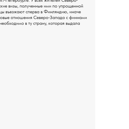
кт-Петербурге. У всех жителей Северо-
ские визы, полученные ими по упрощенной
рцы въезжают сперва в Финляндию, иначе
изовые отношения Северо-Запада с финнами
 необходимо в ту страну, которая выдала