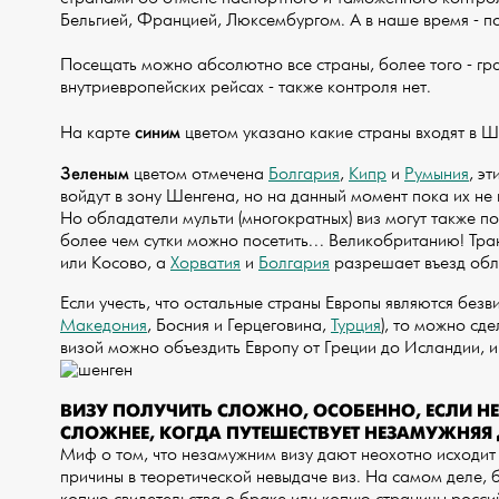
Бельгией, Францией, Люксембургом. А в наше время - по
Посещать можно абсолютно все страны, более того - гр
внутриевропейских рейсах - также контроля нет.
синим
На карте
цветом указано какие страны входят в 
Зеленым
цветом отмечена
Болгария
,
Кипр
и
Румыния
, э
войдут в зону Шенгена, но на данный момент пока их не
Но обладатели мульти (многократных) виз могут также по
более чем сутки можно посетить... Великобританию! Тра
или Косово, а
Хорватия
и
Болгария
разрешает въезд обл
Если учесть, что остальные страны Европы являются безв
Македония
, Босния и Герцеговина,
Турция
), то можно сд
визой можно объездить Европу от Греции до Исландии, и
ВИЗУ ПОЛУЧИТЬ СЛОЖНО, ОСОБЕННО, ЕСЛИ НЕ
СЛОЖНЕЕ, КОГДА ПУТЕШЕСТВУЕТ НЕЗАМУЖНЯЯ
Миф о том, что незамужним визу дают неохотно исходит 
причины в теоретической невыдаче виз. На самом деле,