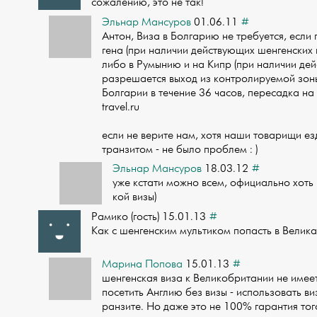
сожалению, это не так!
Эльнар Мансуров
01.06.11
#
Антон, Виза в Болгарию не требуется, если
гена (при наличии действующих шенгенских в
либо в Румынию и на Кипр (при наличии дейс
разрешается выход из контролируемой зоны
Болгарии в течение 36 часов, пересадка на 
travel.ru
если не верите нам, хотя наши товарищи ез
транзитом - не было проблем : )
Эльнар Мансуров
18.03.12
#
уже кстати можно всем, официально хоть 
кой визы)
Рамико (гость) 15.01.13
#
Как с шенгенским мультиком попасть в Вели
Марина Попова
15.01.13
#
шенгенская виза к Великобритании не имее
посетить Англию без визы - использовать в
ранзите. Но даже это не 100% гарантия того