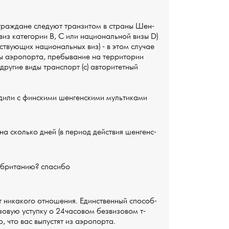
 граждане следуют транзитом в страны Шен­
из категории В, С или национальной визы­ D)
твующих национальных виз) - в этом ­случае
 аэропорта, пребывание на территор­ии
другие виды транспорт (с) авторитетн­ый
дили с финскими шенгенск­ими мультиками
на сколько дней (в период действия шенгенс­
кабританию? спасибо
т никакого отношения. Единственный способ­
изовую уступку о 24часовом безвизовом т­
, что вас выпустят из аэропорта.