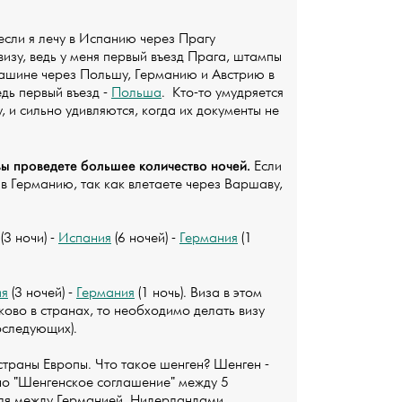
если я лечу в Испанию через Прагу
визу, ведь у меня первый въезд Прага, штампы
 машине через Польшу, Германию и Австрию в
дь первый въезд -
Польша
. Кто-то умудряется
, и сильно удивляются, когда их документы не
 вы проведете большее количество ночей.
Если
 в Германию, так как влетаете через Варшаву,
(3 ночи) -
Испания
(6 ночей) -
Германия
(1
ия
(3 ночей) -
Германия
(1 ночь). Виза в этом
ково в странах, то необходимо делать визу
оследующих).
страны Европы. Что такое шенген? Шенген -
но "Шенгенское соглашение" между 5
ля между Германией, Нидерландами,