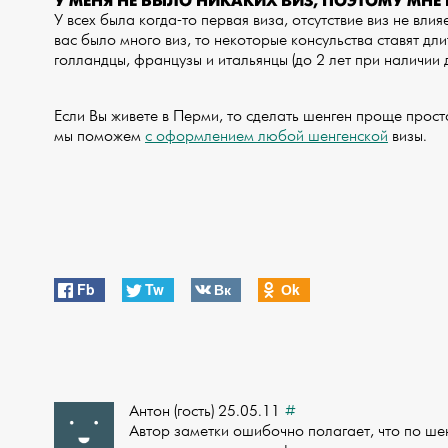
У МЕНЯ НЕ БЫЛО НИКАКИХ ВИЗ, ПОЭТОМУ МНЕ 
У всех была когда-то первая виза, отсутствие виз не вли
вас было много виз, то некоторые консульства ставят дли
голландцы, французы и итальянцы (до 2 лет при наличии д
Если Вы живете в Перми, то сделать шенген проще прост
мы поможем
с оформлением любой шенгенской
визы.
Fb
Tw
Вк
Оk
Антон (гость) 25.05.11
#
Автор заметки ошибочно полагает, что по шен