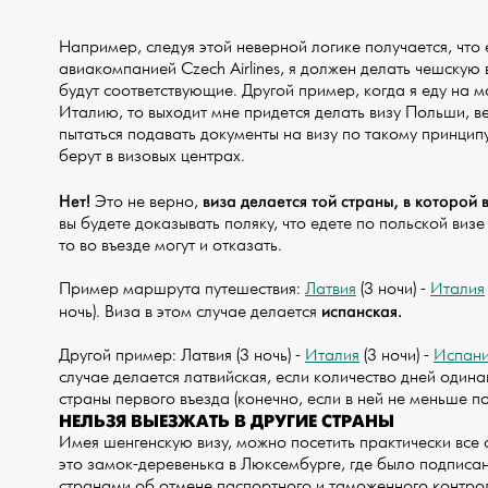
Например, следуя этой неверной логике получается, что 
авиакомпанией Czech Airlines, я должен делать чешскую 
будут соответствующие. Другой пример, когда я еду на
Италию, то выходит мне придется делать визу Польши, ве
пытаться подавать документы на визу по такому принципу
берут в визовых центрах.
Нет!
виза делается той страны, в которой
Это не верно,
вы будете доказывать поляку, что едете по польской визе
то во въезде могут и отказать.
Пример маршрута путешествия:
Латвия
(3 ночи) -
Италия
испанская.
ночь). Виза в этом случае делается
Другой пример: Латвия (3 ночь) -
Италия
(3 ночи) -
Испан
случае делается латвийская, если количество дней одина
страны первого въезда (конечно, если в ней не меньше п
НЕЛЬЗЯ ВЫЕЗЖАТЬ В ДРУГИЕ СТРАНЫ
Имея шенгенскую визу, можно посетить практически все 
это замок-деревенька в Люксембурге, где было подписа
странами об отмене паспортного и таможенного контро