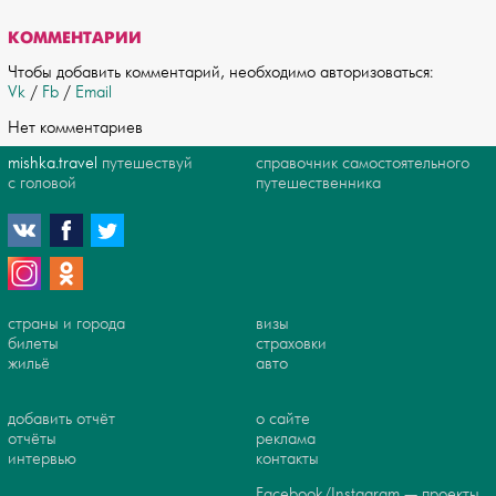
КОММЕНТАРИИ
Чтобы добавить комментарий, необходимо авторизоваться:
Vk
/
Fb
/
Email
Нет комментариев
mishka.travel
путешествуй
справочник самостоятельного
с головой
путешественника
страны и города
визы
билеты
страховки
жильё
авто
добавить отчёт
о сайте
отчёты
реклама
интервью
контакты
Facebook/Instagram — проекты