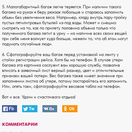
5. Малогабаритный багаж легче теряется. При наличии такого
багажа на руках я беру рюкзак побольше и стараюсь заполнить
объем без увеличения веса. Например, кладу внутрь пару-тройку
пустых пятилитровых бутылей из-под воды. Может и смешно
смотреть на то, как по прилету половина объема только что
полученного багажа летит в урну – но наличие всех своих вещей
при себе меня волнует куда больше, нежели то, что об этом могут
подумать случайные люди.
6. Сфотографируйте ваш багаж перед установкой на ленту у
стойки регистрации рейса. Хотя бы на телефон. В случае утери
багажа эта картинка сослужит вам хорошую службу, позволив
вписать в заявочный лист верный размер, цвет и отличительные
признаки вашей потери. Вес багажа также имеет значение при
заполнении листка об утере, потому постарайтесь его запомнить.
Или, опять таки, сфотографируйте весовое табло на телефон.
Вот и все. Удачи и счастливого отдыха!
Fb
Tw
Вк
Оk
КОММЕНТАРИИ