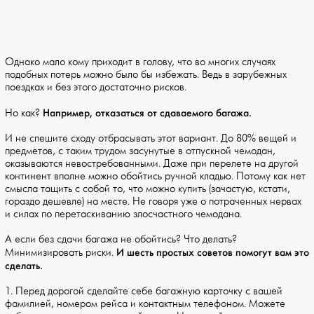
Однако мало кому приходит в голову, что во многих случаях
подобных потерь можно было бы избежать. Ведь в зарубежных
поездках и без этого достаточно рисков.
Например, отказаться от сдаваемого багажа.
Но как?
И не спешите сходу отбрасывать этот вариант. До 80% вещей и
предметов, с таким трудом засунутые в отпускной чемодан,
оказываются невостребованными. Даже при перелете на другой
континент вполне можно обойтись ручной кладью. Потому как нет
смысла тащить с собой то, что можно купить (зачастую, кстати,
гораздо дешевле) на месте. Не говоря уже о потраченных нервах
и силах по перетаскиванию злосчастного чемодана.
А если без сдачи багажа не обойтись? Что делать?
И шесть простых советов помогут вам это
Минимизировать риски.
сделать.
1. Перед дорогой сделайте себе багажную карточку с вашей
фамилией, номером рейса и контактным телефоном. Можете