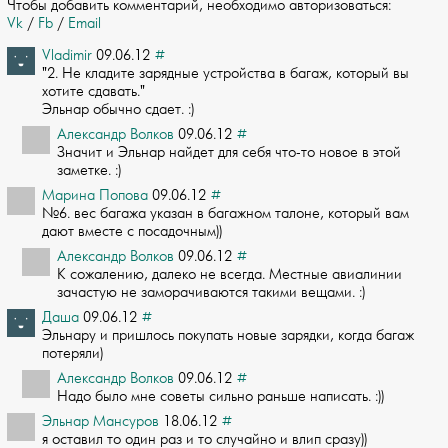
Чтобы добавить комментарий, необходимо авторизоваться:
Vk
/
Fb
/
Email
Vladimir
09.06.12
#
"2. Не кладите зарядные устройства в багаж, который вы
хотите сдавать."­
Эльнар обычно сдает. :)
Александр Волков
09.06.12
#
Значит и Эльнар найдет для себя что-то новое в этой
заметке. :)
Марина Попова
09.06.12
#
№6. вес багажа указан в багажном талоне, который вам
дают вместе с посадочным))
Александр Волков
09.06.12
#
К сожалению, далеко не всегда. Местные авиалинии
зачастую не заморачиваются таким­и вещами. :)
Даша
09.06.12
#
Эльнару и пришлось покупать новые зарядки, когда багаж
потеряли)
Александр Волков
09.06.12
#
Надо было мне советы сильно раньше написать. :))
Эльнар Мансуров
18.06.12
#
я оставил то один раз и то случайно и влип сразу))