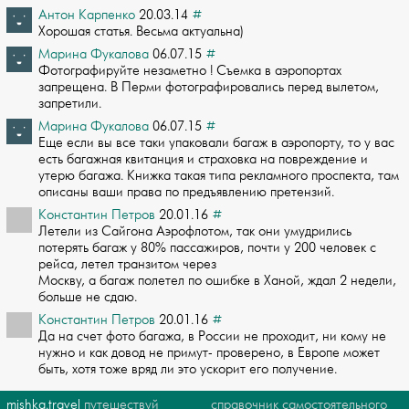
Антон Карпенко
20.03.14
#
Хорошая статья. Весьма актуальна)
Марина Фукалова
06.07.15
#
Фотографируйте незаметно ! Съемка в аэропортах
запрещена. В Перми фотографировали­сь перед вылетом,
запретили.
Марина Фукалова
06.07.15
#
Еще если вы все таки упаковали багаж в аэропорту, то у вас
есть багажная квитанци­я и страховка на повреждение и
утерю багажа. Книжка такая типа рекламного проспек­та, там
описаны ваши права по предъявлению претензий.
Константин Петров
20.01.16
#
Летели из Сайгона Аэрофлотом, так они умудрились
потерять багаж у 80% пассажиров,­ почти у 200 человек с
рейса, летел транзитом через
Москву, а багаж полетел по ­ошибке в Ханой, ждал 2 недели,
больше не сдаю.
Константин Петров
20.01.16
#
Да на счет фото багажа, в России не проходит, ни кому не
нужно и как довод не при­мут- проверено, в Европе может
быть, хотя тоже вряд ли это ускорит его получение.
mishka.travel
путешествуй
справочник самостоятельного