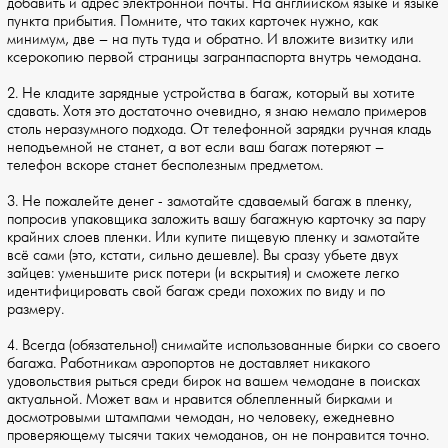
добавить и адрес электронной почты. На английском языке и языке
пункта прибытия. Помните, что таких карточек нужно, как
минимум, две – на путь туда и обратно. И вложите визитку или
ксерокопию первой страницы загранпаспорта внутрь чемодана.
2. Не кладите зарядные устройства в багаж, который вы хотите
сдавать. Хотя это достаточно очевидно, я знаю немало примеров
столь неразумного подхода. От телефонной зарядки ручная кладь
неподъемной не станет, а вот если ваш багаж потеряют –
телефон вскоре станет бесполезным предметом.
3. Не пожалейте денег - замотайте сдаваемый багаж в пленку,
попросив упаковщика заложить вашу багажную карточку за пару
крайних слоев пленки. Или купите пищевую пленку и замотайте
всё сами (это, кстати, сильно дешевле). Вы сразу убьете двух
зайцев: уменьшите риск потери (и вскрытия) и сможете легко
идентифицировать свой багаж среди похожих по виду и по
размеру.
4. Всегда (обязательно!) снимайте использованные бирки со своего
багажа. Работникам аэропортов не доставляет никакого
удовольствия рыться среди бирок на вашем чемодане в поисках
актуальной. Может вам и нравится облепленный бирками и
досмотровыми штампами чемодан, но человеку, ежедневно
проверяющему тысячи таких чемоданов, он не понравится точно.