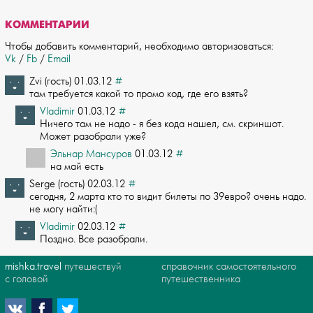
КОММЕНТАРИИ
Чтобы добавить комментарий, необходимо авторизоваться:
Vk
/
Fb
/
Email
Zvi (гость) 01.03.12
#
там требуется какой то промо код, где его взять?
Vladimir
01.03.12
#
Ничего там не надо - я без кода нашел, см. скриншот.
Может разобрали уже?
Эльнар Мансуров
01.03.12
#
на май есть
Serge (гость) 02.03.12
#
сегодня, 2 марта кто то видит билеты по 39евро? очень надо.
не могу найти:(
Vladimir
02.03.12
#
Поздно. Все разобрали.
mishka.travel
путешествуй
справочник самостоятельного
с головой
путешественника