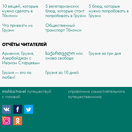
10 вещей, которые
5 вегетарианских
5 блюд, которые
нужно сделать в
блюд, которые стоит
нужно попробовать в
Тбилиси
попробовать в Грузии
Грузии
Что привезти из
Общественный
Грузии
транспорт Тбилиси
ОТЧЁТЫ ЧИТАТЕЛЕЙ
Армения, Грузия,
საქართველო или
Грузия за три дня
Азербайджан с
снова свобода
Иваном Старцевым
Грузия — это по
Грузия за 10 дней
любви!
mishka.travel
путешествуй
справочник самостоятельного
с головой
путешественника