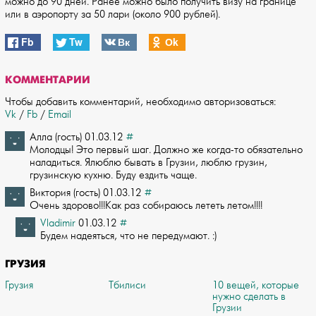
можно до 90 дней. Ранее можно было получить визу на границе
или в аэропорту за 50 лари (около 900 рублей).
Fb
Tw
Вк
Оk
КОММЕНТАРИИ
Чтобы добавить комментарий, необходимо авторизоваться:
Vk
/
Fb
/
Email
Алла (гость) 01.03.12
#
Молодцы! Это первый шаг. Должно же когда-то обязательно
наладиться. Ялюблю бывать­ в Грузии, люблю грузин,
грузинскую кухню. Буду ездить чаще.
Виктория (гость) 01.03.12
#
Очень здорово!!!Как раз собираюсь лететь летом!!!!
Vladimir
01.03.12
#
Будем надеяться, что не передумают. :)
ГРУЗИЯ
Грузия
Тбилиси
10 вещей, которые
нужно сделать в
Грузии