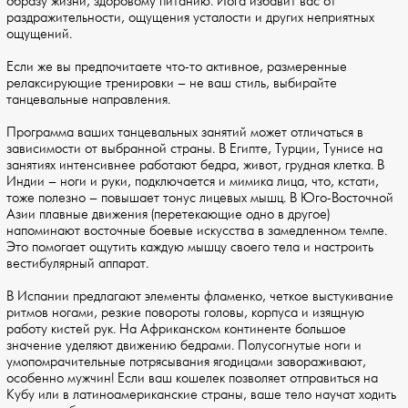
образу жизни, здоровому питанию. Йога избавит вас от
раздражительности, ощущения усталости и других неприятных
ощущений.
Если же вы предпочитаете что-то активное, размеренные
релаксирующие тренировки – не ваш стиль, выбирайте
танцевальные направления.
Программа ваших танцевальных занятий может отличаться в
зависимости от выбранной страны. В Египте, Турции, Тунисе на
занятиях интенсивнее работают бедра, живот, грудная клетка. В
Индии – ноги и руки, подключается и мимика лица, что, кстати,
тоже полезно – повышает тонус лицевых мышц. В Юго-Восточной
Азии плавные движения (перетекающие одно в другое)
напоминают восточные боевые искусства в замедленном темпе.
Это помогает ощутить каждую мышцу своего тела и настроить
вестибулярный аппарат.
В Испании предлагают элементы фламенко, четкое выстукивание
ритмов ногами, резкие повороты головы, корпуса и изящную
работу кистей рук. На Африканском континенте большое
значение уделяют движению бедрами. Полусогнутые ноги и
умопомрачительные потрясывания ягодицами завораживают,
особенно мужчин! Если ваш кошелек позволяет отправиться на
Кубу или в латиноамериканские страны, ваше тело научат ходить