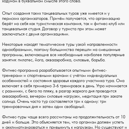
ходуном в буквальном смысле этого слова.
Опыт создания таких танцевальных туров уже имеется и у
пермских организаторов. Причём получается, что организацию
берёт на себя как туристическая компания, так и фитнес-клуб или
танцевальная студия. Договор у туриста при этом может
заключаться с двумя организациями.
Некоторые находят тематические туры узкой направленности
однообразными, поэтому большинство перешли на смешанные
программы, включающие все необходимые наиболее популярные
занятия: пилатес, йога, аквааэробика, силовые, борьба.
Фитнес-программа разрабатывается опытными фитнес-
тренерами и спортивными врачами с учётом индивидуальных
особенностей и состояния здоровья каждого участника тура. Она
включает в себя примерно 3-6 тренировок в день. Утро начинается
с разминки, с бега по пляжу, в разгар жаркого дня проводится
аквааэробика, вечером силовые нагрузки, медитация при закате
солнца. Очень часто тур составляется три к одному: три
тренировочных дня и затем один свободный.
Фитнес-туры чаще всего рассчитаны на продолжительность от 10
дней и больше. Это объясняется тем, что организм должен успеть
и акклиматизироваться и привыкнуть к нагрузкам. Но существуют и