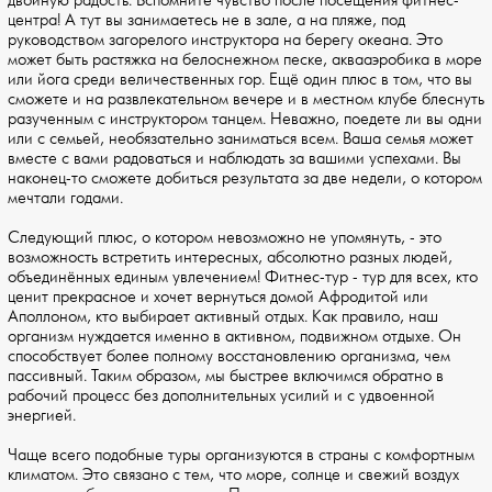
двойную радость. Вспомните чувство после посещения фитнес-
центра! А тут вы занимаетесь не в зале, а на пляже, под
руководством загорелого инструктора на берегу океана. Это
может быть растяжка на белоснежном песке, аквааэробика в море
или йога среди величественных гор. Ещё один плюс в том, что вы
сможете и на развлекательном вечере и в местном клубе блеснуть
разученным с инструктором танцем. Неважно, поедете ли вы одни
или с семьей, необязательно заниматься всем. Ваша семья может
вместе с вами радоваться и наблюдать за вашими успехами. Вы
наконец-то сможете добиться результата за две недели, о котором
мечтали годами.
Следующий плюс, о котором невозможно не упомянуть, - это
возможность встретить интересных, абсолютно разных людей,
объединённых единым увлечением! Фитнес-тур - тур для всех, кто
ценит прекрасное и хочет вернуться домой Афродитой или
Аполлоном, кто выбирает активный отдых. Как правило, наш
организм нуждается именно в активном, подвижном отдыхе. Он
способствует более полному восстановлению организма, чем
пассивный. Таким образом, мы быстрее включимся обратно в
рабочий процесс без дополнительных усилий и с удвоенной
энергией.
Чаще всего подобные туры организуются в страны с комфортным
климатом. Это связано с тем, что море, солнце и свежий воздух