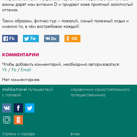
ванны дарят нам витамин D и придают коже приятный золотистый
оттенок.
Таким образом, фитнес-тур – пожалуй, самый полезный отдых и
именно то, в чём востребован каждый!
Fb
Tw
Вк
Оk
КОММЕНТАРИИ
Чтобы добавить комментарий, необходимо авторизоваться:
Vk
/
Fb
/
Email
Нет комментариев
mishka.travel
путешествуй
справочник самостоятельного
с головой
путешественника
страны и города
визы