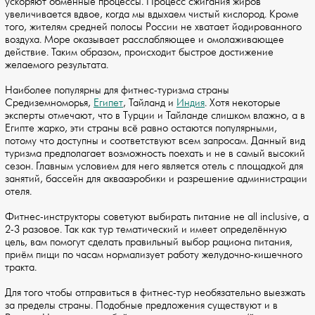
ускоряют обменные процессы. Процесс сжигания жиров
увеличивается вдвое, когда мы вдыхаем чистый кислород. Кроме
того, жителям средней полосы России не хватает йодированного
воздуха. Море оказывает расслабляющее и омолаживающее
действие. Таким образом, происходит быстрое достижение
желаемого результата.
Наиболее популярны для фитнес-туризма страны
Средиземноморья,
Египет
, Тайланд и
Индия
. Хотя некоторые
эксперты отмечают, что в Турции и Тайланде слишком влажно, а в
Египте жарко, эти страны всё равно остаются популярными,
потому что доступны и соответствуют всем запросам. Данный вид
туризма предполагает возможность поехать и не в самый высокий
сезон. Главным условием для него является отель с площадкой для
занятий, бассейн для аквааэробики и разрешение администрации
отеля.
Фитнес-инструкторы советуют выбирать питание не all inclusive, а
2-3 разовое. Так как тур тематический и имеет определённую
цель, вам помогут сделать правильный выбор рациона питания,
приём пищи по часам нормализует работу желудочно-кишечного
тракта.
Для того чтобы отправиться в фитнес-тур необязательно выезжать
за пределы страны. Подобные предложения существуют и в