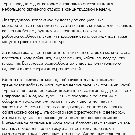
туры выходного дня, которые специально рассчитаны для
небольшого активного отдыха в конце трудовой недели.
Для трудового коллектива существуют специальные
корпоративные предложения. Организации, которые хотят сделать
коллектив более дружным и сплоченным, повысить
работоспособность, укрепить здоровье своих сотрудников, тоже
могут отправиться в фитнес-тур.
За время такого нестандартного и активного отдыха можно также
посетить школу дайвинга, виндсерфинга, кайтинга, подводного
плавания. Есть масса разнообразных видов дополнительного
отдыха и видов спортивных развлечений.
Можно не привязываться к одной точке отдыха, а помимо
тренировок добавить маршрут на велосипеде или треккинг. Такой
тур получил название комбинированный: сочетание двух или трёх
направлений в одном туре. Пешие прогулки в сочетании с
обзорными экскурсиями наполнят вас и впечатлениями и
здоровьем. А всем известную популярную тренировку в залах
сайкл можно совершить осматривая окрестности и с ветерком.
Затем окунуться в освежающее и не менее полезное море.
Интенсивное плавание в море также благоприятно влияет на все
мышцы, а морская вода к тому же питает кожу полезными
микроэлементами и укрепляет организм. Умеренные солнечные