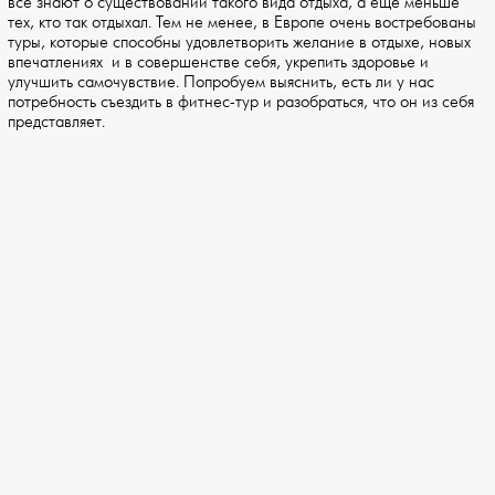
все знают о существовании такого вида отдыха, а ещё меньше
тех, кто так отдыхал. Тем не менее, в Европе очень востребованы
туры, которые способны удовлетворить желание в отдыхе, новых
впечатлениях и в совершенстве себя, укрепить здоровье и
улучшить самочувствие. Попробуем выяснить, есть ли у нас
потребность съездить в фитнес-тур и разобраться, что он из себя
представляет.