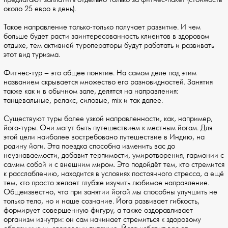
около 25 евро в день).
Такое направление только-только получает развитие. И чем
больше будет расти заинтересованность клиентов в здоровом
отдыхе, тем активней туроператоры будут работать и развивать
этот вид туризма.
Фитнес-тур – это общее понятие. На самом деле под этим
названием скрывается множество его разновидностей. Занятия
также как и в обычном зале, делятся на направления:
танцевальные, релакс, силовые, mix и так далее.
Существуют туры более узкой направленности, как, например,
йога-туры. Они могут быть путешествием к местным йогам. Для
этой цели наиболее востребовано путешествие в Индию, на
родину йоги. Эта поездка способна изменить вас до
неузнаваемости, добавит терпимости, умиротворения, гармонии с
самим собой и с внешним миром. Это подойдёт тем, кто стремится
к расслаблению, находится в условиях постоянного стресса, а ещё
тем, кто просто желает глубже изучить любимое направление.
Общеизвестно, что при занятии йогой мы способны улучшить не
только тело, но и наше сознание. Йога развивает гибкость,
формирует совершенную фигуру, а также оздоравливает
организм изнутри: он сам начинает стремиться к здоровому