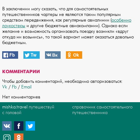
В заключении могу сказать, что для самостоятельных
путешественников чартеры не являются таким популярным
средством передвижения, как регулярные авиалинии (
особенно
лоукостеры
и другие бюджетные авиакомпании). Однако если
желание и возможность организовать поездку возникли «вдруг
откуда ни возьмись», то такой вариант может оказаться довольно
бюджетным.
Fb
Tw
Вк
Оk
КОММЕНТАРИИ
Чтобы добавить комментарий, необходимо авторизоваться:
Vk
/
Fb
/
Email
Нет комментариев
mishka.travel
путешествуй
справочник самостоятельного
с головой
путешественника