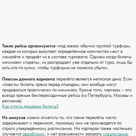
Такие рейсы организуются
«под заказ» обычно группой турфирм,
каждая из которых выкупает определённое количество мест в
самолёте и продаёт их в составе турпакета. Однако когда билеты
начинают «гореть», их распродают уже отдельно от тура, лишь бы
хоть кто-то купил, чтобы турфирма не понесла убытки.
Плюсом данного варианта
перелёта является неплохая цена. Если
«ловить» билеты прямо перед отъездом, они вообще могут
продаваться практически по номиналу. Кроме того, чартеры – это
всегда прямые беспересадочные рейсы (из Петербурга, Москвы и
регионов).
Как купить дешевые билеты?
Из минусов
можно отметить то, что такие перелёты часто
задерживают и переносят, поскольку они не производятся по
строго утверждённому расписанию. На чартерах также частенько
случается
овербукинг
, и нет возможности заказать
спецпитание
.