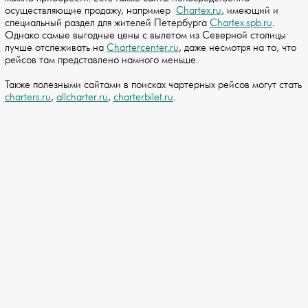
осуществляющие продажу, например
Chartex.ru
, имеющий и
специальный раздел для жителей Петербурга
Chartex.spb.ru
.
Однако самые выгодные цены с вылетом из Северной столицы
лучше отслеживать на
Chartercenter.ru
, даже несмотря на то, что
рейсов там представлено намного меньше.
Также полезными сайтами в поисках чартерных рейсов могут стать
charters.ru
,
allcharter.ru
,
charterbilet.ru
.