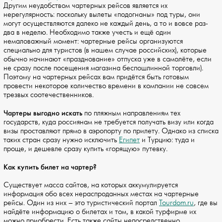
Другим неудобством чартерных рейсов является их
нерегулярность: поскольку вылеты «подогнаны» под туры, они
могут осуществляются далеко не каждый день, а то и вовсе раз-
два в неделю. Необходимо также учесть и ещё один
немаловажный момент: чартерные рейсы организуются
специально для туристов (в нашем случае российских), которые
обычно начинают «празднование» отпуска уже в самолёте, если
не сразу после посещения магазина беспошлинной торговли).
Поэтому на чартерных рейсах вам придётся быть готовым
провести некоторое количество времени в компании не совсем
трезвых соотечественников.
Чартеры выгодно искать
по пляжным направлениям тех
государств, куда россиянам не требуется получать визу или когда
визы проставляют прямо в аэропорту по прилету. Однако из списка
таких стран сразу нужно исключить
Египет
и Турцию: туда и
проще, и дешевле сразу купить «горящую» путевку.
Как купить билет на чартер?
Существует масса сайтов, на которых аккумулируется
информация обо всех нераспроданных местах на чартерные
рейсы. Один из них – это туристический портал
Tourdom.ru
, где вы
найдёте информацию о билетах и том, в какой турфирме их
можно приобрести. Есть также сайты непосредственно