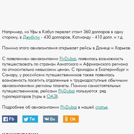
Например, из Уфы в Кабул перелет стоит 360 долларов в одну
сторону, в
Джибути
- 430 долларов, Катманду - 410 долл. и т.д.
Помимо этого авиакомпания открывает рейсы в Донецк и Харьков.
С появлением авиакомпании
FlyDubai
, появилась возможность
путешествовать по странам Азиатского и Африканского региона
по относительно невысоким ценам. С приходом в Екатеринбург и
Самару, у российских путешественников также появилась
возможность посетить отдаленные и труднодоступные обычными
авиакомпаниями регионы планеты. Помимо самостоятельных
путешественников, рейсами
FlyDubai
пользуются ряд
туроператоров (туры в
ОАЭ
).
Подробнее об авиакомпании
FlyDubai
в нашей
статье
.
Fb
Tw
Вк
Оk