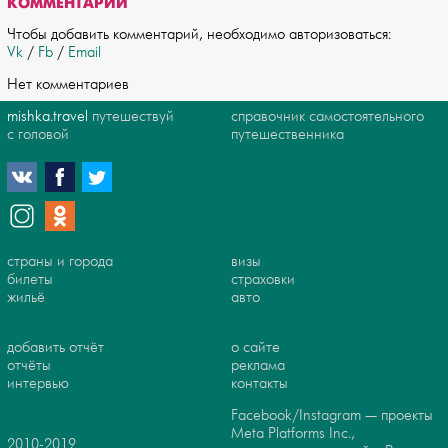
КОММЕНТАРИИ
Чтобы добавить комментарий, необходимо авторизоваться:
Vk
/
Fb
/
Email
Нет комментариев
mishka.travel
путешествуй
справочник самостоятельного
с головой
путешественника
страны и города
визы
билеты
страховки
жильё
авто
добавить отчёт
о сайте
отчёты
реклама
интервью
контакты
Facebook/Instagram — проекты
Meta Platforms Inc.,
2010-2019