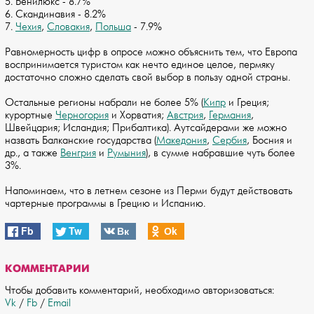
5. Бенилюкс - 8.7%
6. Скандинавия - 8.2%
7.
Чехия
,
Словакия
,
Польша
- 7.9%
Равномерность цифр в опросе можно объяснить тем, что Европа
воспринимается туристом как нечто единое целое, пермяку
достаточно сложно сделать свой выбор в пользу одной страны.
Остальные регионы набрали не более 5% (
Кипр
и Греция;
курортные
Черногория
и Хорватия;
Австрия
,
Германия
,
Швейцария; Исландия; Прибалтика). Аутсайдерами же можно
назвать Балканские государства (
Македония
,
Сербия
, Босния и
др., а также
Венгрия
и
Румыния
), в сумме набравшие чуть более
3%.
Напоминаем, что в летнем сезоне из Перми будут действовать
чартерные программы в Грецию и Испанию.
Fb
Tw
Вк
Оk
КОММЕНТАРИИ
Чтобы добавить комментарий, необходимо авторизоваться:
Vk
/
Fb
/
Email