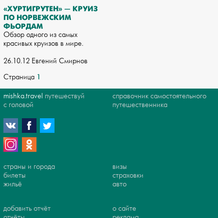
«ХУРТИГРУТЕН» — КРУИЗ
ПО НОРВЕЖСКИМ
ФЬОРДАМ
Обзор одного из самых
красивых круизов в мире.
26.10.12 Евгений Смирнов
1
Страница
mishka.travel
путешествуй
справочник самостоятельного
с головой
путешественника
страны и города
визы
билеты
страховки
жильё
авто
добавить отчёт
о сайте
отчёты
реклама