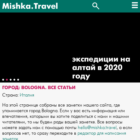
Mishka.Travel
экспедиции на
алтай в 2020
году
ГОРОД: BOLOGNA. ВСЕ СТАТЬИ
Страна:
Италия
На этой странице собраны все заметки нашего сайта, где
упоминается город Bologna. Если у вас есть информация или
впечатления, которыми вы хотите поделиться с нами и нашими
читателями, то мы будем рады вашей заметке. Все вопросы
можете задать нам с помощью почты
hello@mishka.travel
, а если
вопросов нет, то сразу переходите в
редактор для написания
заметок
.