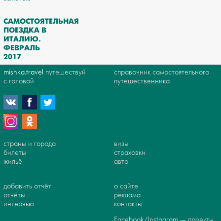
САМОСТОЯТЕЛЬНАЯ
ПОЕЗДКА В
ИТАЛИЮ.
ФЕВРАЛЬ
2017
mishka.travel
путешествуй
справочник самостоятельного
с головой
путешественника
страны и города
визы
билеты
страховки
жильё
авто
добавить отчёт
о сайте
отчёты
реклама
интервью
контакты
Facebook/Instagram — проекты