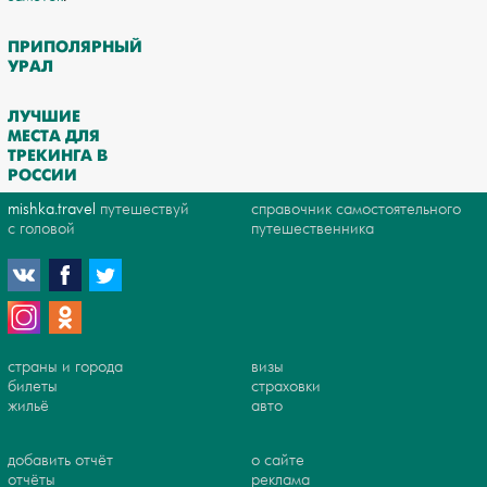
ПРИПОЛЯРНЫЙ
УРАЛ
ЛУЧШИЕ
МЕСТА ДЛЯ
ТРЕКИНГА В
РОССИИ
mishka.travel
путешествуй
справочник самостоятельного
с головой
путешественника
страны и города
визы
билеты
страховки
жильё
авто
добавить отчёт
о сайте
отчёты
реклама