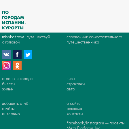
ПО
ГОРОДАМ
ИСПАНИИ.
КУРОРТЫ
mishka.travel
путешествуй
справочник самостоятельного
с головой
путешественника
страны и города
визы
билеты
страховки
жильё
авто
добавить отчёт
о сайте
отчёты
реклама
интервью
контакты
Facebook/Instagram — проекты
Meta Platforms Inc.,