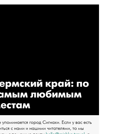
ермский край: по
амым любимым
естам
 упоминается город Сигнахи. Если у вас есть
ться с нами и нашими читателями, то мы