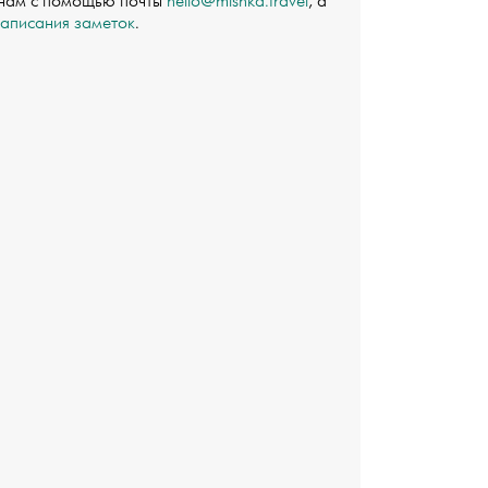
 нам с помощью почты
hello@mishka.travel
, а
написания заметок
.