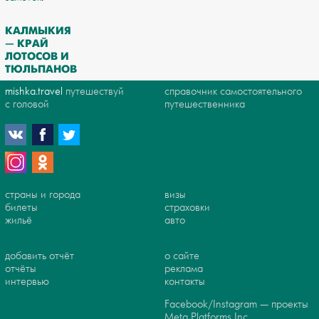
КАЛМЫКИЯ
— КРАЙ
ЛОТОСОВ И
ТЮЛЬПАНОВ
mishka.travel
путешествуй
справочник самостоятельного
с головой
путешественника
страны и города
визы
билеты
страховки
жильё
авто
добавить отчёт
о сайте
отчёты
реклама
интервью
контакты
Facebook/Instagram — проекты
Meta Platforms Inc.,