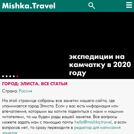
Mishka.Travel
экспедиции на
камчатку в 2020
году
ГОРОД: ЭЛИСТА. ВСЕ СТАТЬИ
Страна:
Россия
На этой странице собраны все заметки нашего сайта, где
упоминается город Элиста. Если у вас есть информация или
впечатления, которыми вы хотите поделиться с нами и нашими
читателями, то мы будем рады вашей заметке. Все вопросы
можете задать нам с помощью почты
hello@mishka.travel
, а если
вопросов нет, то сразу переходите в
редактор для написания
заметок
.