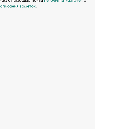
 нам с помощью почты
hello@mishka.travel
, а
написания заметок
.