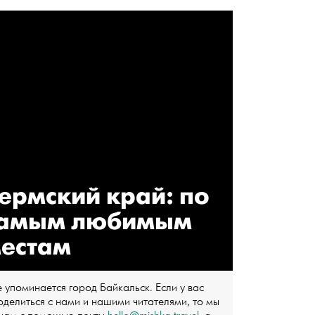
ермский край: по
амым любимым
естам
 упоминается город Байкальск. Если у вас
оделиться с нами и нашими читателями, то мы