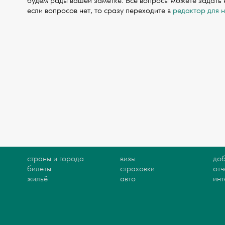
будем рады вашей заметке. Все вопросы можете задать
если вопросов нет, то сразу переходите в
редактор для 
страны и города
визы
доб
билеты
страховки
отч
жильё
авто
ин