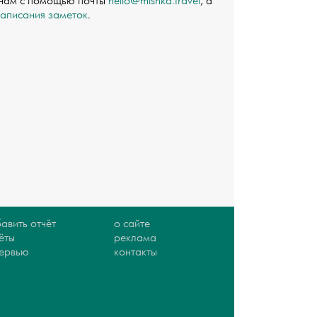
 нам с помощью почты
hello@mishka.travel
, а
написания заметок
.
авить отчёт
о сайте
ёты
реклама
тервью
контакты