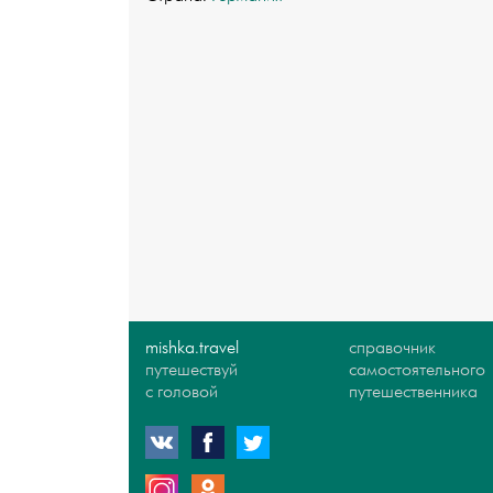
mishka.travel
справочник
путешествуй
самостоятельного
с головой
путешественника