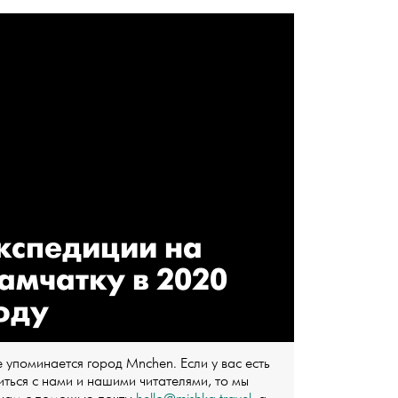
кспедиции на
амчатку в 2020
оду
 упоминается город Mnchen. Если у вас есть
ться с нами и нашими читателями, то мы