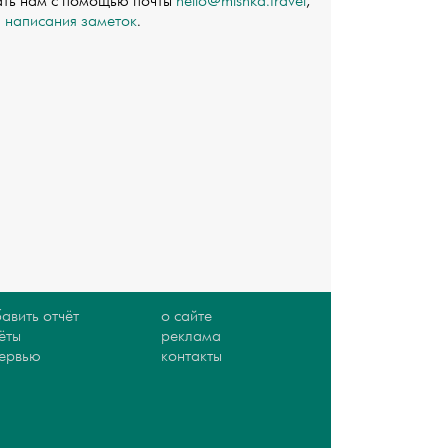
ать нам с помощью почты
hello@mishka.travel
,
я написания заметок
.
авить отчёт
о сайте
ёты
реклама
тервью
контакты