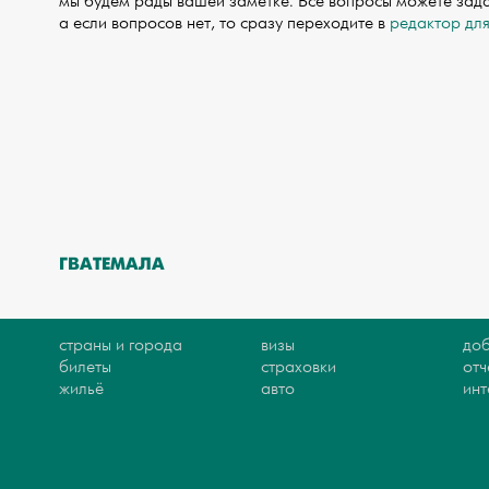
мы будем рады вашей заметке. Все вопросы можете зад
а если вопросов нет, то сразу переходите в
редактор дл
ГВАТЕМАЛА
страны и города
визы
доб
билеты
страховки
отч
жильё
авто
ин