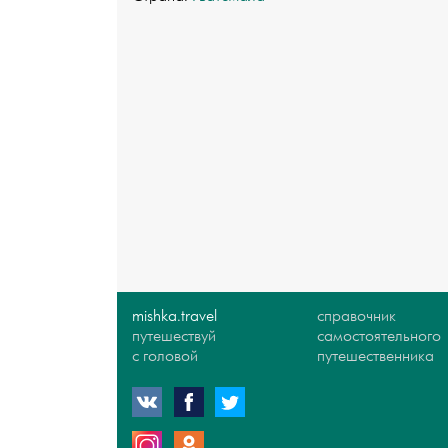
mishka.travel
справочник
путешествуй
самостоятельного
с головой
путешественника