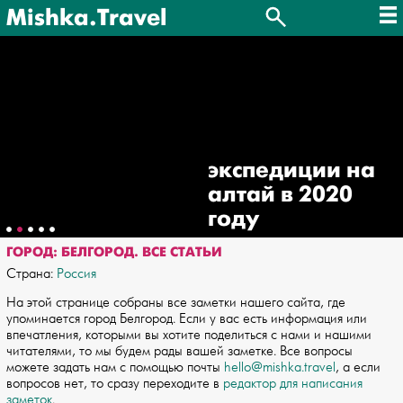
Mishka.Travel
экспедиции на
алтай в 2020
году
ГОРОД: БЕЛГОРОД. ВСЕ СТАТЬИ
Страна:
Россия
На этой странице собраны все заметки нашего сайта, где
упоминается город Белгород. Если у вас есть информация или
впечатления, которыми вы хотите поделиться с нами и нашими
читателями, то мы будем рады вашей заметке. Все вопросы
можете задать нам с помощью почты
hello@mishka.travel
, а если
вопросов нет, то сразу переходите в
редактор для написания
заметок
.