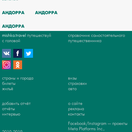
АНДОРРА
АНДОРРА
АНДОРРА
mishka.travel
путешествуй
справочник самостоятельного
с головой
путешественника
страны и города
визы
билеты
страховки
жильё
авто
добавить отчёт
о сайте
отчёты
реклама
интервью
контакты
Facebook/Instagram — проекты
Meta Platforms Inc.,