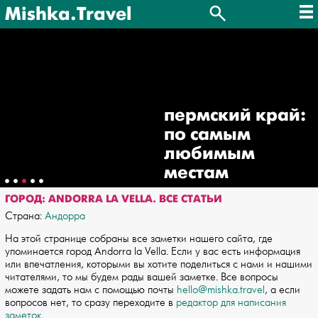
Mishka.Travel
пермский край:
по самым
любимым
местам
ГОРОД: ANDORRA LA VELLA. ВСЕ СТАТЬИ
Страна:
Андорра
На этой странице собраны все заметки нашего сайта, где
упоминается город Andorra la Vella. Если у вас есть информация
или впечатления, которыми вы хотите поделиться с нами и нашими
читателями, то мы будем рады вашей заметке. Все вопросы
можете задать нам с помощью почты
hello@mishka.travel
, а если
вопросов нет, то сразу переходите в
редактор для написания
заметок
.