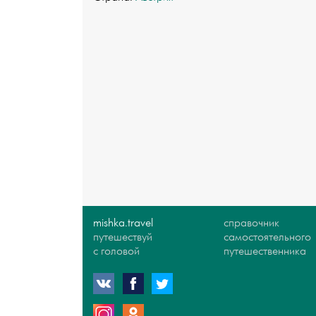
mishka.travel
справочник
путешествуй
самостоятельного
с головой
путешественника