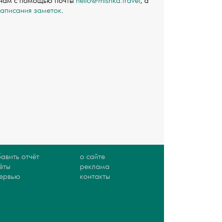
 нам с помощью почты
hello@mishka.travel
, а
написания заметок
.
авить отчёт
о сайте
ёты
реклама
тервью
контакты