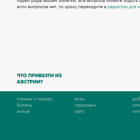
будем рады вашей заметке. Все вопросы можете задать
если вопросов нет, то сразу переходите в
редактор для 
ЧТО ПРИВЕЗТИ ИЗ
АВСТРИИ?
страны и города
визы
доб
билеты
страховки
отч
жильё
авто
ин