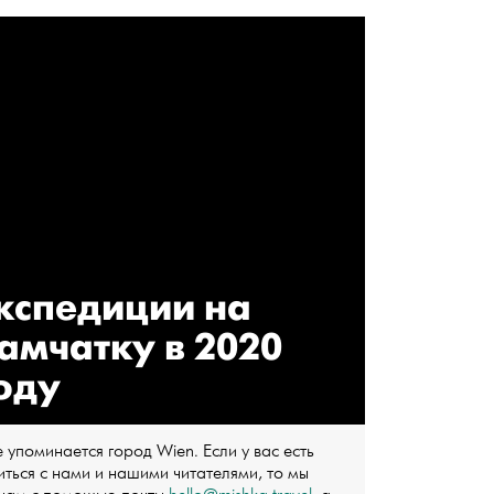
кспедиции на
амчатку в 2020
оду
 упоминается город Wien. Если у вас есть
ться с нами и нашими читателями, то мы