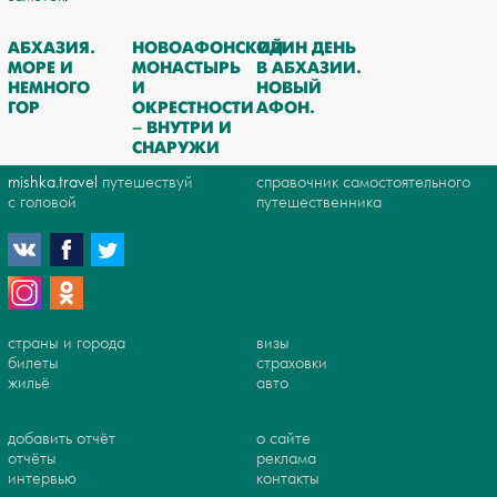
АБХАЗИЯ.
НОВОАФОНСКИЙ
ОДИН ДЕНЬ
МОРЕ И
МОНАСТЫРЬ
В АБХАЗИИ.
НЕМНОГО
И
НОВЫЙ
ГОР
ОКРЕСТНОСТИ
АФОН.
– ВНУТРИ И
СНАРУЖИ
mishka.travel
путешествуй
справочник самостоятельного
с головой
путешественника
страны и города
визы
билеты
страховки
жильё
авто
добавить отчёт
о сайте
отчёты
реклама
интервью
контакты