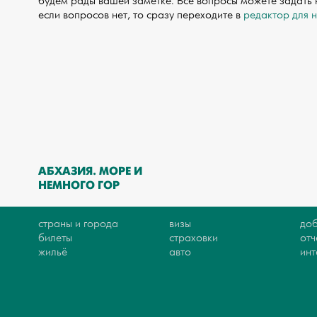
будем рады вашей заметке. Все вопросы можете задать
если вопросов нет, то сразу переходите в
редактор для 
АБХАЗИЯ. МОРЕ И
НЕМНОГО ГОР
страны и города
визы
доб
билеты
страховки
отч
жильё
авто
ин