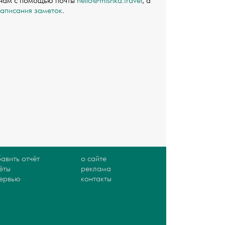
 нам с помощью почты
hello@mishka.travel
, а
написания заметок
.
авить отчёт
о сайте
ёты
реклама
тервью
контакты