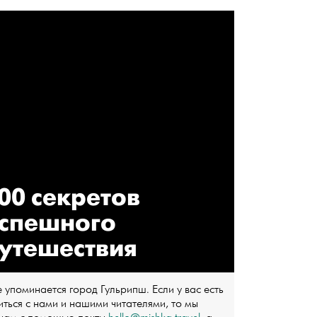
00 секретов
спешного
утешествия
 упоминается город Гульрипш. Если у вас есть
ться с нами и нашими читателями, то мы