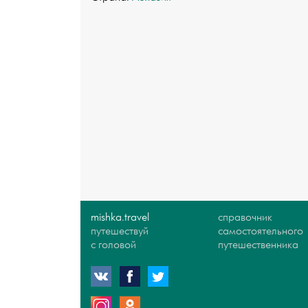
mishka.travel
справочник
путешествуй
самостоятельного
с головой
путешественника