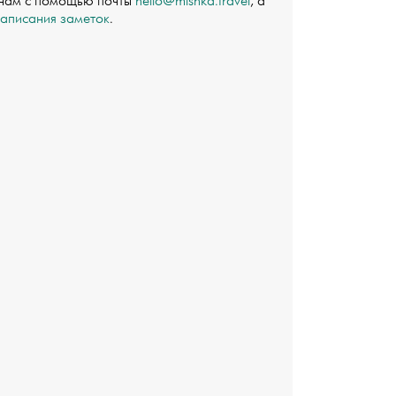
 нам с помощью почты
hello@mishka.travel
, а
написания заметок
.