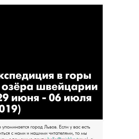
кспедиция в горы
 озёра швейцарии
29 июня - 06 июля
019)
 упоминается город Львов. Если у вас есть
ться с нами и нашими читателями, то мы