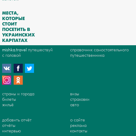
МЕСТА,
КОТОРЫЕ
СТОИТ
ПОСЕТИТЬ В
УКРАИНСКИХ
КАРПАТАХ
mishka.travel
путешествуй
справочник самостоятельного
с головой
путешественника
страны и города
визы
билеты
страховки
жильё
авто
добавить отчёт
о сайте
отчёты
реклама
интервью
контакты