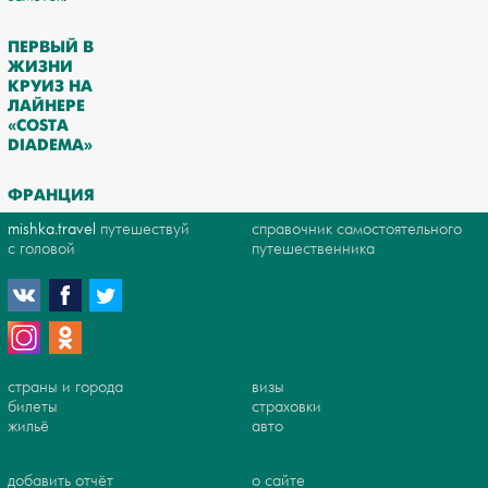
ПЕРВЫЙ В
ЖИЗНИ
КРУИЗ НА
ЛАЙНЕРЕ
«COSTA
DIADEMA»
ФРАНЦИЯ
mishka.travel
путешествуй
справочник самостоятельного
с головой
путешественника
страны и города
визы
билеты
страховки
жильё
авто
добавить отчёт
о сайте