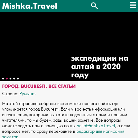
Mishka.Travel
экспедиции на
алтай в 2020
году
ГОРОД: BUCURESTI. ВСЕ СТАТЬИ
Страна:
Румыния
На этой странице собраны все заметки нашего сайта, где
упоминается город Bucuresti. Если у вас есть информация или
впечатления, которыми вы хотите поделиться с нами и нашими
читателями, то мы будем рады вашей заметке. Все вопросы
можете задать нам с помощью почты
hello@mishka.travel
, а если
вопросов нет, то сразу переходите в
редактор для написания
заметок
.